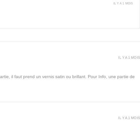
IL Y A 1 MOIS
IL Y A 1 MOIS
rtie, il faut prend un vernis satin ou brillant. Pour Info, une partie de
IL Y A 1 MOIS