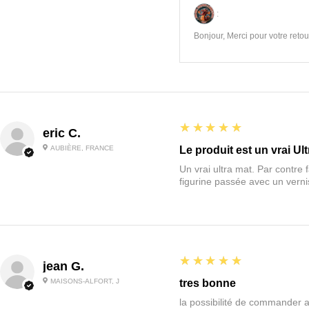
:
Bonjour, Merci pour votre retour
5
★★★★★
eric C.
AUBIÈRE, FRANCE
Le produit est un vrai Ult
Un vrai ultra mat. Par contre f
figurine passée avec un vernis
5
★★★★★
jean G.
MAISONS-ALFORT, J
tres bonne
la possibilité de commander 