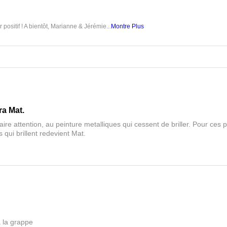
 positif ! A bientôt, Marianne & Jérémie...
Montre Plus
ra Mat.
aire attention, au peinture metalliques qui cessent de briller. Pour ces pa
 qui brillent redevient Mat.
a la grappe