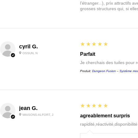
l'étranger...), prix attractif
grosses structures qui, si el
5
★★★★★
cyril G.
OSSUN, N
Parfait
Je cherchais des tuiles pour 
Produit:
Dungeon Fusion – Système mod
5
★★★★★
jean G.
MAISONS-ALFORT, J
agreablement surpris
rapidité,réactivité,disponibilit