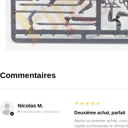
Commentaires
5
★★★★★
Nicolas M.
STRASBOURG, GRAND-EST
Deuxième achat, parfait
Après un premier achat, conce
rapide (commande le dimanche