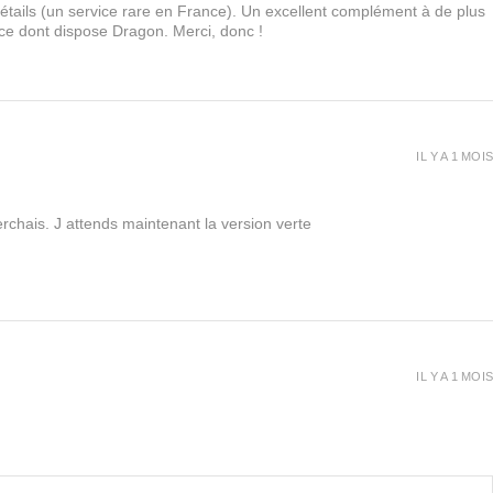
 détails (un service rare en France). Un excellent complément à de plus
 ce dont dispose Dragon. Merci, donc !
IL Y A 1 MOIS
rchais. J attends maintenant la version verte
IL Y A 1 MOIS