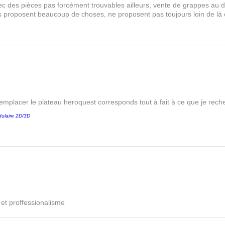
s avec des pièces pas forcément trouvables ailleurs, vente de grappes au
les proposent beaucoup de choses, ne proposent pas toujours loin de là
remplacer le plateau heroquest corresponds tout à fait à ce que je reche
ulaire 2D/3D
é et proffessionalisme