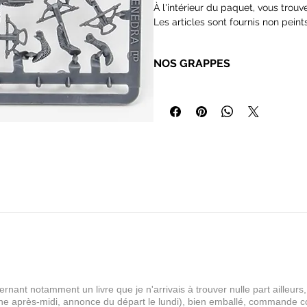
À l'intérieur du paquet, vous trou
Les articles sont fournis non peints
NOS GRAPPES
•Les figurines et accessoires 
faudra disposer d'outils de mo
colles etc. Nous proposons to
disponibles pour vous conseiller
•Nos grappes sont livrées sans
vos commandes selon nos dispo
•Le contenu des grappes peut v
d'armes, bras, têtes en plus.
•Nous sommes toujours prêts à 
rnant notamment un livre que je n'arrivais à trouver nulle part aille
 après-midi, annonce du départ le lundi), bien emballé, commande comp