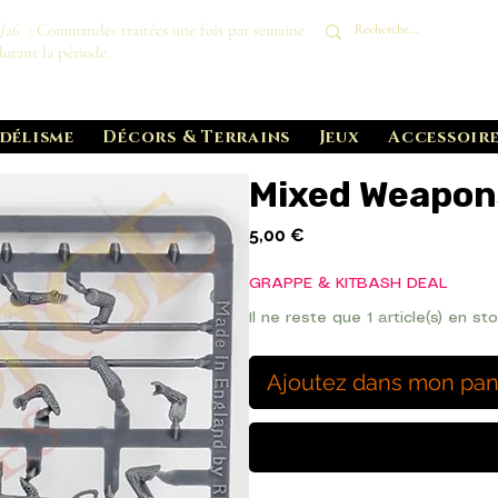
8/26 : Commandes traitées une fois par semaine
durant la période.
délisme
Décors & Terrains
Jeux
Accessoire
Mixed Weapon
Prix
5,00 €
GRAPPE & KITBASH DEAL
Il ne reste que 1 article(s) en st
Ajoutez dans mon pan