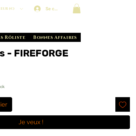
Se connecter
EUR (€)
s Rôliste
Bonnes Affaires
s - FIREFORGE
ock
ier
Je veux !