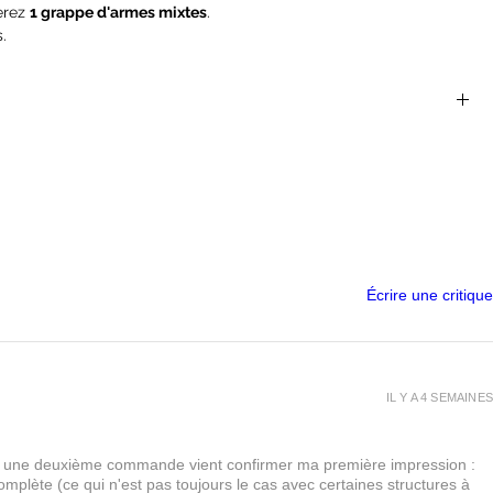
verez
1 grappe d'armes mixtes
.
.
vendus en grappe nécessitent souvent de l'assemblage, il vous
délisme comme des pinces coupantes, cutter de précision, limes,
us ces accessoires dans notre boutique et nous sommes
 par téléphone, mail, chat...
 socles cependant nous nous laissons la liberté d'en ajouter dans
nibilités.
arier légèrement, nous ajoutons parfois quelques options
Écrire une critique
créer une grappe sur demande, il suffit de nous contacter.
IL Y A 4 SEMAINES
urs, une deuxième commande vient confirmer ma première impression :
lète (ce qui n'est pas toujours le cas avec certaines structures à