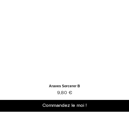
Araves Sorcerer B
Aperçu rapide
Prix
9,80 €
Commandez le moi !