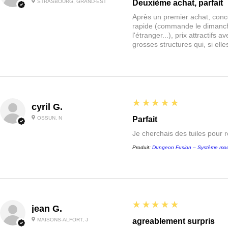
STRASBOURG, GRAND-EST
Deuxième achat, parfait
Après un premier achat, conce
rapide (commande le dimanche
l'étranger...), prix attractif
grosses structures qui, si el
5
★★★★★
cyril G.
OSSUN, N
Parfait
Je cherchais des tuiles pour 
Produit:
Dungeon Fusion – Système mod
5
★★★★★
jean G.
MAISONS-ALFORT, J
agreablement surpris