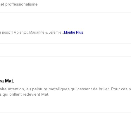
é et proffessionalisme
 positif ! A bientôt, Marianne & Jérémie...
Montre Plus
ra Mat.
aire attention, au peinture metalliques qui cessent de briller. Pour ces pa
 qui brillent redevient Mat.