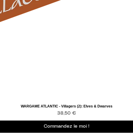
WARGAME ATLANTIC - Villagers (2): Elves & Dwarves
Aperçu rapide
Prix
38,50 €
Commandez le moi !