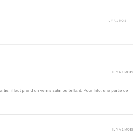
IL Y A 1 MOIS
IL Y A 1 MOIS
rtie, il faut prend un vernis satin ou brillant. Pour Info, une partie de
IL Y A 1 MOIS