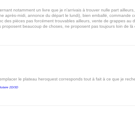
rnant notamment un livre que je n'arrivais à trouver nulle part aille
 après-midi, annonce du départ le lundi), bien emballé, commande comp
s avec des pièces pas forcément trouvables ailleurs, vente de grappes au
les proposent beaucoup de choses, ne proposent pas toujours loin de là
remplacer le plateau heroquest corresponds tout à fait à ce que je reche
ulaire 2D/3D