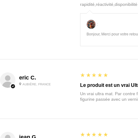
rapidité,réactivité,disponibilit
:
Bonjour, Merci pour votre retour
5
★★★★★
eric C.
AUBIÈRE, FRANCE
Le produit est un vrai Ult
Un vrai ultra mat. Par contre f
figurine passée avec un vernis
5
★★★★★
jean G.