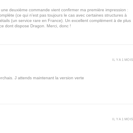
urs, une deuxième commande vient confirmer ma première impression :
lète (ce qui n'est pas toujours le cas avec certaines structures à
 détails (un service rare en France). Un excellent complément à de plus
 ce dont dispose Dragon. Merci, donc !
IL Y A 1 MOIS
rchais. J attends maintenant la version verte
IL Y A 1 MOIS