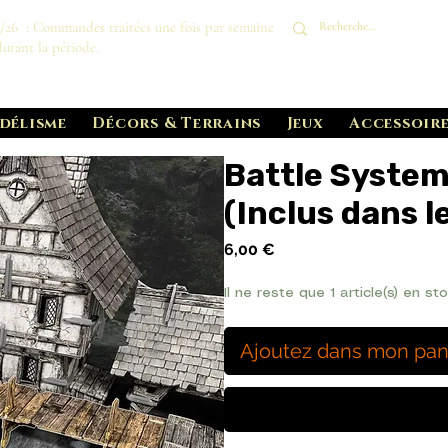
8/26 : Commandes traitées une fois par semaine
durant la période.
délisme
Décors & Terrains
Jeux
Accessoire
Battle System
(Inclus dans l
Prix
6,00 €
Il ne reste que 1 article(s) en st
Ajoutez dans mon pan