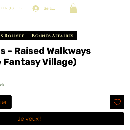
Se connecter
EUR (€)
s Rôliste
Bonnes Affaires
s - Raised Walkways
e Fantasy Village)
ock
ier
Je veux !