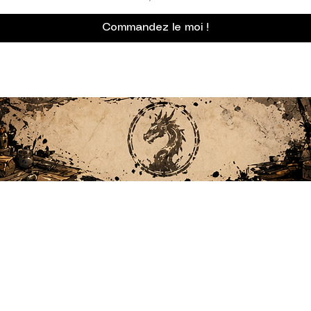
Commandez le moi !
INFORMATIONS
Livraison of
CGV
élité
Stock en Fr
Mentions Légales
Paiement sé
Politiques de confidentialité
Contact
tos
©2020 par Donjons, Dragons & Miniatures.