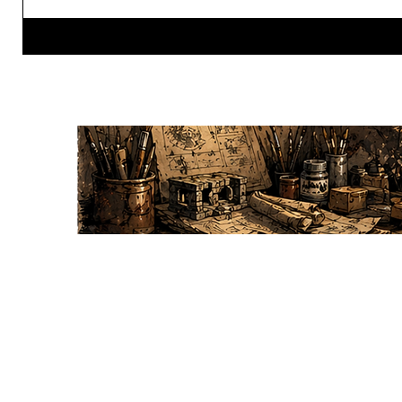
DRAGON MINIATURE
SERVICES
Qui sommes nous ?
Programme fid
Blog du Dragon
Carte cadeau
Nos partenaires
Parrainage
Portefolio
Conseils & Tu