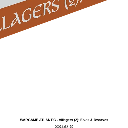
WARGAME ATLANTIC - Villagers (2): Elves & Dwarves
Aperçu rapide
Prix
38,50 €