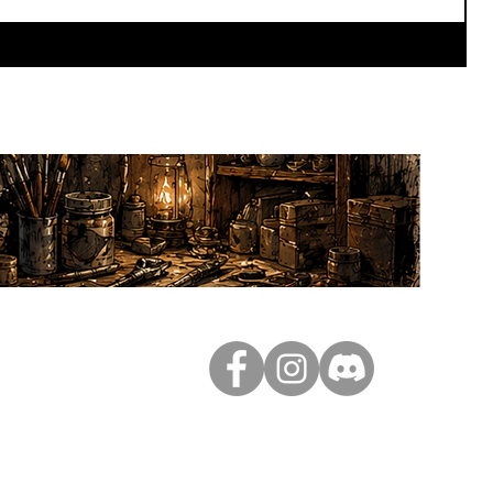
ferte dès 80€
ance
curisé