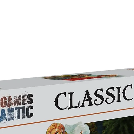
Oathmark.
Comme tous les ciments plastiques
Mantic Games (gammes plastiq
ventilé.
La plupart des maquettes et ki
Elle convient également à l'assem
et éléments de modélisme.