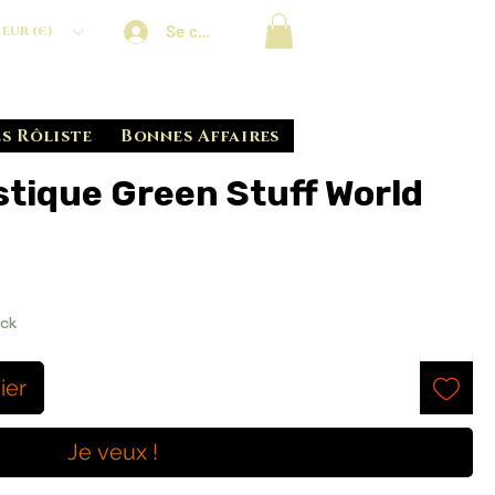
Se connecter
EUR (€)
s Rôliste
Bonnes Affaires
stique Green Stuff World
ock
ier
Je veux !