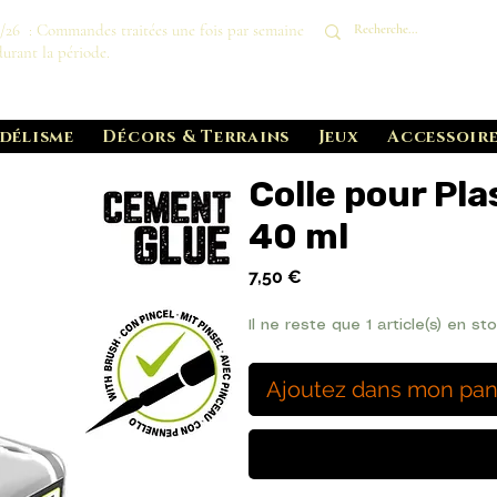
8/26 : Commandes traitées une fois par semaine
durant la période.
délisme
Décors & Terrains
Jeux
Accessoire
Colle pour Pla
40 ml
Prix
7,50 €
Il ne reste que 1 article(s) en st
Ajoutez dans mon pan