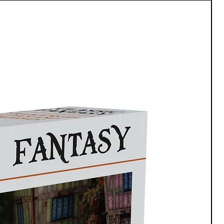
, il est recommandé de l'utiliser dans un endroit correctement
ues).
ts en polystyrène.
blage de décors en plastique, véhicules, bâtiments, accessoires