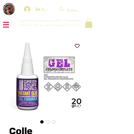
Se connecter
Congés d'été du 29/07 au 10/08/26 : Commandes
traitées une fois par semaine durant la période.
Colle