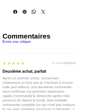
d'adhésif. Il offre un remplissage
maximal de l'espace et augmente le
temps de positionnement des pièces à
assembler. Temps de séchage 5-10
secondes.
CONTENU: 1x bouteille de colle 20gr
Commentaires
RECOMMANDATIONS:
- Utilisez les buses de bouteilles de
Écrire une critique
colle disponibles sur notre site pour
prolonger la durée de conservation.
- Si la colle ne doit pas être utilisée
pendant une longue période, nous vous
5
★★★★★
IL Y A 4 SEMAINES
recommandons de retirer la pointe de
précision et de la nettoyer s'il reste de
Deuxième achat, parfait
la colle afin de la conserver pour la
Après un premier achat, concernant
prochaine utilisation.
notamment un livre que je n'arrivais à trouver
- Assurez-vous que votre colle
nulle part ailleurs, une deuxième commande
cyanoacrylate est stockée loin de votre
vient confirmer ma première impression :
rapide (commande le dimanche après-midi,
activateur CA. L'accélérateur émet des
annonce du départ le lundi), bien emballé,
vapeurs par simple proximité, ce qui
commande complète (ce qui n'est pas toujours
pourrait provoquer une prise
le cas avec certaines structures à l'étranger...),