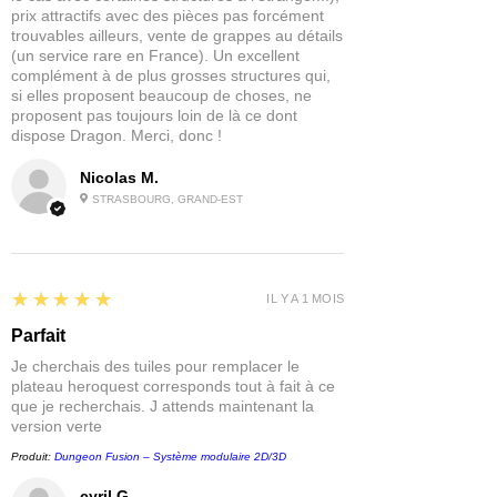
prématurée de la colle CA. Nous vous
prix attractifs avec des pièces pas forcément
recommandons de stocker la colle
trouvables ailleurs, vente de grappes au détails
dans un sac refermable.
(un service rare en France). Un excellent
complément à de plus grosses structures qui,
si elles proposent beaucoup de choses, ne
proposent pas toujours loin de là ce dont
dispose Dragon. Merci, donc !
Nicolas M.
STRASBOURG, GRAND-EST
5
★★★★★
IL Y A 1 MOIS
Parfait
Je cherchais des tuiles pour remplacer le
plateau heroquest corresponds tout à fait à ce
que je recherchais. J attends maintenant la
version verte
Produit:
Dungeon Fusion – Système modulaire 2D/3D
cyril G.