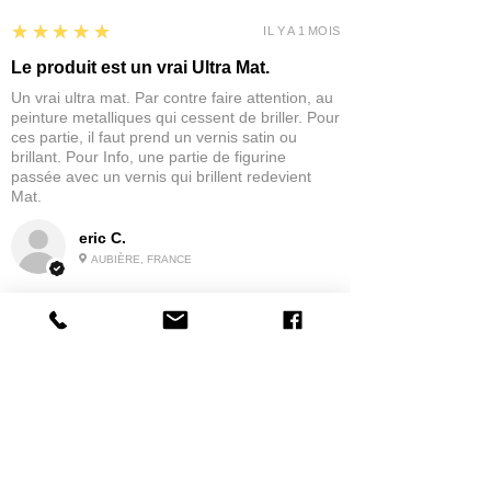
5
★★★★★
IL Y A 1 MOIS
Le produit est un vrai Ultra Mat.
Un vrai ultra mat. Par contre faire attention, au
peinture metalliques qui cessent de briller. Pour
ces partie, il faut prend un vernis satin ou
brillant. Pour Info, une partie de figurine
passée avec un vernis qui brillent redevient
Mat.
eric C.
AUBIÈRE, FRANCE
5
★★★★★
IL Y A 1 MOIS
tres bonne
la possibilité de commander a la grappe
Produit:
Grappe - WARGAME ATLANTIC - Foot Knights (1150-
1320)