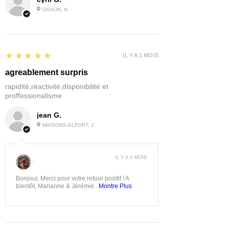
OSSUN, N
5
★★★★★
IL Y A 1 MOIS
agreablement surpris
rapidité,réactivité,disponibilité et
proffessionalisme
jean G.
MAISONS-ALFORT, J
IL Y A 1 MOIS
:
Bonjour, Merci pour votre retour positif ! A
bientôt, Marianne & Jérémie...
Montre Plus