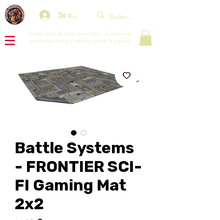
Se connecter
Congés d'été du 29/07 au 10/08/26 : Commandes
traitées une fois par semaine durant la période.
Battle Systems
- FRONTIER SCI-
FI Gaming Mat
2x2