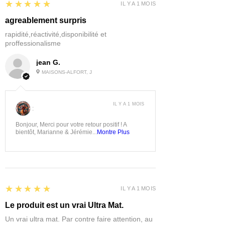
5
★★★★★
IL Y A 1 MOIS
agreablement surpris
rapidité,réactivité,disponibilité et
proffessionalisme
jean G.
MAISONS-ALFORT, J
IL Y A 1 MOIS
:
Bonjour, Merci pour votre retour positif ! A
bientôt, Marianne & Jérémie...
Montre Plus
5
★★★★★
IL Y A 1 MOIS
Le produit est un vrai Ultra Mat.
Un vrai ultra mat. Par contre faire attention, au