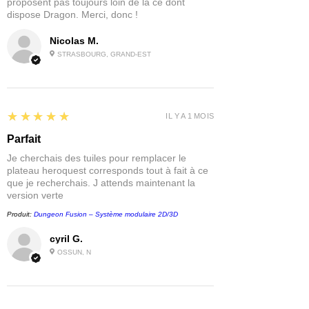
proposent pas toujours loin de là ce dont
dispose Dragon. Merci, donc !
Nicolas M.
STRASBOURG, GRAND-EST
5
★★★★★
IL Y A 1 MOIS
Parfait
Je cherchais des tuiles pour remplacer le
plateau heroquest corresponds tout à fait à ce
que je recherchais. J attends maintenant la
version verte
Produit:
Dungeon Fusion – Système modulaire 2D/3D
cyril G.
OSSUN, N