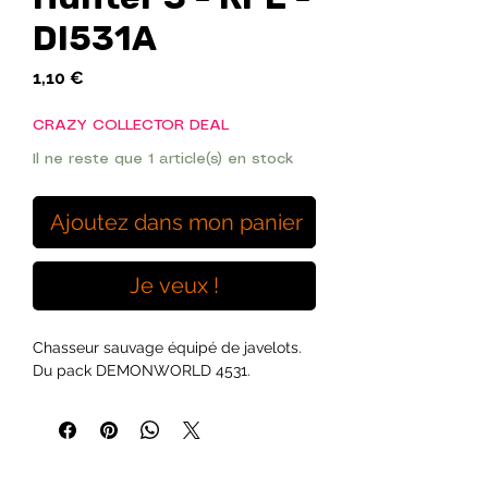
DI531A
Prix
1,10 €
CRAZY COLLECTOR DEAL
Il ne reste que 1 article(s) en stock
Ajoutez dans mon panier
Je veux !
Chasseur sauvage équipé de javelots.
Du pack DEMONWORLD 4531.