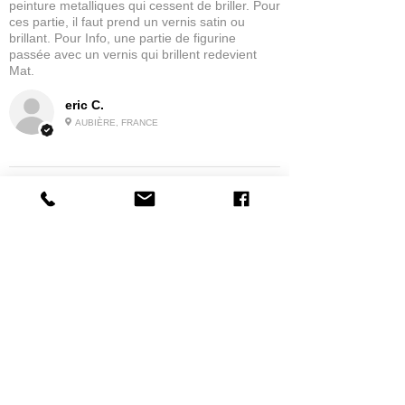
peinture metalliques qui cessent de briller. Pour
ces partie, il faut prend un vernis satin ou
brillant. Pour Info, une partie de figurine
passée avec un vernis qui brillent redevient
Mat.
eric C.
AUBIÈRE, FRANCE
5
★★★★★
IL Y A 1 MOIS
tres bonne
la possibilité de commander a la grappe
Produit:
Grappe - WARGAME ATLANTIC - Foot Knights (1150-
1320)
jean G.
MAISONS-ALFORT, J