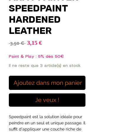
SPEEDPAINT
HARDENED
LEATHER
Prix
3,15 €
Prix
 3,50 € 
promotionnel
original
Paint & Play : 5% dès 50€
Il ne reste que 3 article(s) en stock
Ajoutez dans mon panier
Je veux !
Speedpaint est la solution idéale pour
peindre en un seul et unique passage. Il
suffit d'appliquer une couche riche de