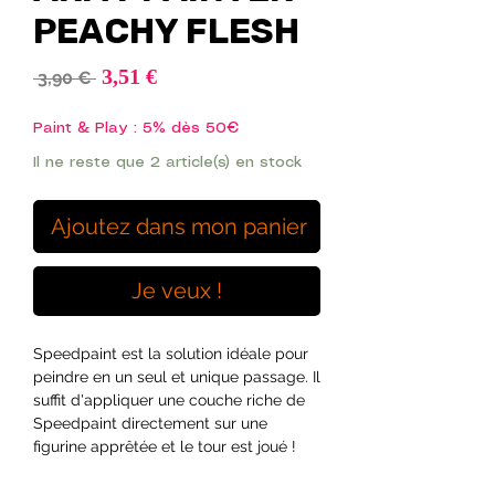
PEACHY FLESH
Prix
3,51 €
Prix
 3,90 € 
promotionnel
original
Paint & Play : 5% dès 50€
Il ne reste que 2 article(s) en stock
Ajoutez dans mon panier
Je veux !
Speedpaint est la solution idéale pour
peindre en un seul et unique passage. Il
suffit d'appliquer une couche riche de
Speedpaint directement sur une
figurine apprêtée et le tour est joué !
Le Speedpaint laissera sur cette partie