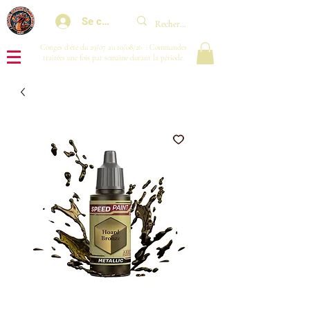
Se connecter
Congés d'été du 29/07 au 10/08/26 : Commandes
traitées une fois par semaine durant la période.