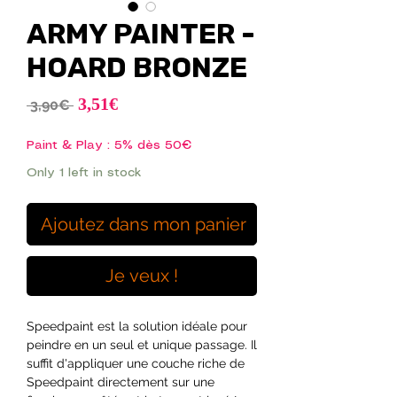
ARMY PAINTER -
HOARD BRONZE
Sale
3,51€
Regular
 3,90€ 
Price
Price
Paint & Play : 5% dès 50€
Only 1 left in stock
Ajoutez dans mon panier
Je veux !
Speedpaint est la solution idéale pour
peindre en un seul et unique passage. Il
suffit d'appliquer une couche riche de
Speedpaint directement sur une