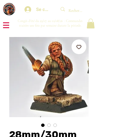
Se connecter
Congés d'été du 29/07 au 10/08/26 : Commandes
traitées une fois par semaine durant la période.
28mm/30mm