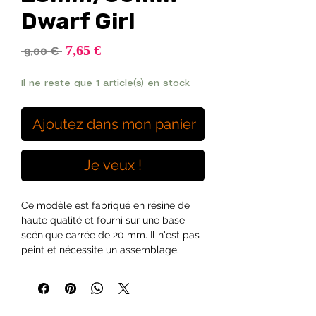
Dwarf Girl
Prix
7,65 €
Prix
 9,00 € 
promotionnel
original
Il ne reste que 1 article(s) en stock
Ajoutez dans mon panier
Je veux !
Ce modèle est fabriqué en résine de 
haute qualité et fourni sur une base 
scénique carrée de 20 mm. Il n'est pas 
peint et nécessite un assemblage.