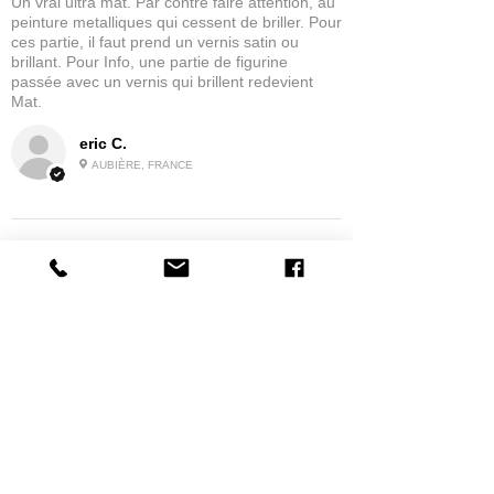
Un vrai ultra mat. Par contre faire attention, au
peinture metalliques qui cessent de briller. Pour
ces partie, il faut prend un vernis satin ou
brillant. Pour Info, une partie de figurine
passée avec un vernis qui brillent redevient
Mat.
eric C.
AUBIÈRE, FRANCE
5
★★★★★
IL Y A 1 MOIS
tres bonne
la possibilité de commander a la grappe
Produit:
Grappe - WARGAME ATLANTIC - Foot Knights (1150-
1320)
jean G.
MAISONS-ALFORT, J