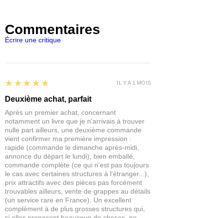
Commentaires
Écrire une critique
5
★★★★★
IL Y A 1 MOIS
Deuxième achat, parfait
Après un premier achat, concernant
notamment un livre que je n'arrivais à trouver
nulle part ailleurs, une deuxième commande
vient confirmer ma première impression :
rapide (commande le dimanche après-midi,
annonce du départ le lundi), bien emballé,
commande complète (ce qui n'est pas toujours
le cas avec certaines structures à l'étranger...),
prix attractifs avec des pièces pas forcément
trouvables ailleurs, vente de grappes au détails
(un service rare en France). Un excellent
complément à de plus grosses structures qui,
si elles proposent beaucoup de choses, ne