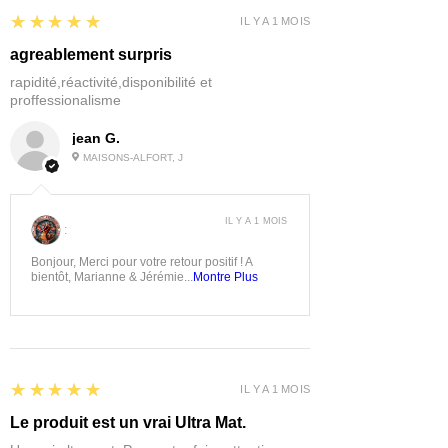
5
★★★★★
IL Y A 1 MOIS
agreablement surpris
rapidité,réactivité,disponibilité et
proffessionalisme
jean G.
MAISONS-ALFORT, J
IL Y A 1 MOIS
:
Bonjour, Merci pour votre retour positif ! A
bientôt, Marianne & Jérémie...
Montre Plus
5
★★★★★
IL Y A 1 MOIS
Le produit est un vrai Ultra Mat.