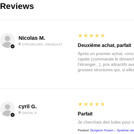
Reviews
5
★★★★★
Nicolas M.
STRASBOURG, GRAND-EST
Deuxième achat, parfait
Après un premier achat, conce
rapide (commande le dimanche
l'étranger...), prix attractif
grosses structures qui, si el
5
★★★★★
cyril G.
OSSUN, N
Parfait
Je cherchais des tuiles pour 
Product:
Dungeon Fusion – Système mo