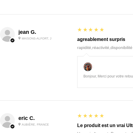
5
★★★★★
jean G.
MAISONS-ALFORT, J
agreablement surpris
rapidité,réactivité,disponibilit
:
Bonjour, Merci pour votre retour
5
★★★★★
eric C.
AUBIÈRE, FRANCE
Le produit est un vrai Ult