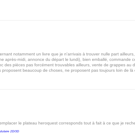
rnant notamment un livre que je n'arrivais à trouver nulle part aille
 après-midi, annonce du départ le lundi), bien emballé, commande comp
s avec des pièces pas forcément trouvables ailleurs, vente de grappes au
les proposent beaucoup de choses, ne proposent pas toujours loin de là
remplacer le plateau heroquest corresponds tout à fait à ce que je reche
dulaire 2D/3D