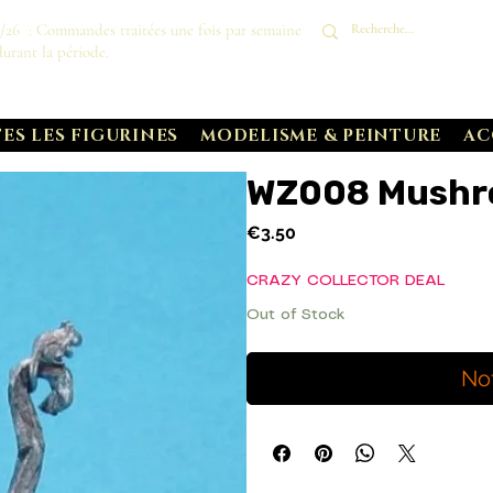
8/26 : Commandes traitées une fois par semaine
durant la période.
ES LES FIGURINES
MODELISME & PEINTURE
AC
WZ008 Mushr
Price
€3.50
CRAZY COLLECTOR DEAL
Out of Stock
No