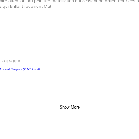
aire attention, au peinture metalliques qui cessent de briller. Pour ces pa
 qui brillent redevient Mat.
a la grappe
 Foot Knights (1150-1320)
Show More