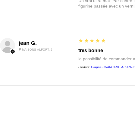
Un vrai ultra mat. Par contre f
figurine passée avec un vernis
5
★★★★★
jean G.
MAISONS-ALFORT, J
tres bonne
la possibilité de commander 
Product:
Grappe - WARGAME ATLANTIC -