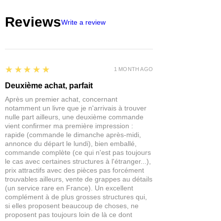
Les figurines Reaper Miniatures sont
Reviews
parfaites pour les jeux de rôles et de
Write a review
plateaux du type Pathfinder,
Dungeons and Dragons, Dragon
Age, Castles and Crusades,
Hackmaster, Frostgrave, Savage
5
★★★★★
Worlds, Ranger Of The Shadow
1 MONTH AGO
Deep...
Deuxième achat, parfait
IMPORTANT : Nos figurines ne sont
Après un premier achat, concernant
pas des jouets et ne conviennent
notamment un livre que je n'arrivais à trouver
pas à un enfant de moins de 14 ans.
nulle part ailleurs, une deuxième commande
vient confirmer ma première impression :
rapide (commande le dimanche après-midi,
annonce du départ le lundi), bien emballé,
commande complète (ce qui n'est pas toujours
le cas avec certaines structures à l'étranger...),
prix attractifs avec des pièces pas forcément
trouvables ailleurs, vente de grappes au détails
(un service rare en France). Un excellent
complément à de plus grosses structures qui,
si elles proposent beaucoup de choses, ne
proposent pas toujours loin de là ce dont