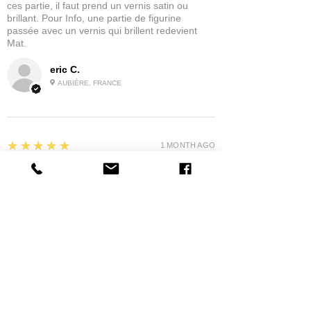
ces partie, il faut prend un vernis satin ou
brillant. Pour Info, une partie de figurine
passée avec un vernis qui brillent redevient
Mat.
eric C.
AUBIÈRE, FRANCE
5
★★★★★
1 MONTH AGO
tres bonne
la possibilité de commander a la grappe
Product:
Grappe - WARGAME ATLANTIC - Foot Knights (1150-
1320)
jean G.
MAISONS-ALFORT, J