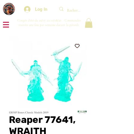
Log In
Congés d'été du 29/07 au 10/08/26 : Commandes
traitées une fois par semaine durant la période.
Reaper 77641,
WRAITH