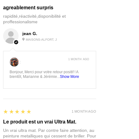
agreablement surpris
rapidité,réactivité,disponibilité et
proffessionalisme
jean G.
MAISONS-ALFORT, J
1 MONTH AGO
:
Bonjour, Merci pour votre retour positif ! A
bientôt, Marianne & Jérémie...
Show More
5
★★★★★
1 MONTH AGO
Le produit est un vrai Ultra Mat.
Un vrai ultra mat. Par contre faire attention, au
peinture metalliques qui cessent de briller. Pour