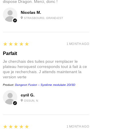
dispose Dragon. Merci, donc !
Nicolas M.
STRASBOURG, GRAND-EST
5
★★★★★
1 MONTH AGO
Parfait
Je cherchais des tuiles pour remplacer le
plateau heroquest corresponds tout à fait à ce
que je recherchais. J attends maintenant la
version verte
Product:
Dungeon Fusion – Système modulaire 2D/3D
cyril G.
OSSUN, N
5
★★★★★
1 MONTH AGO