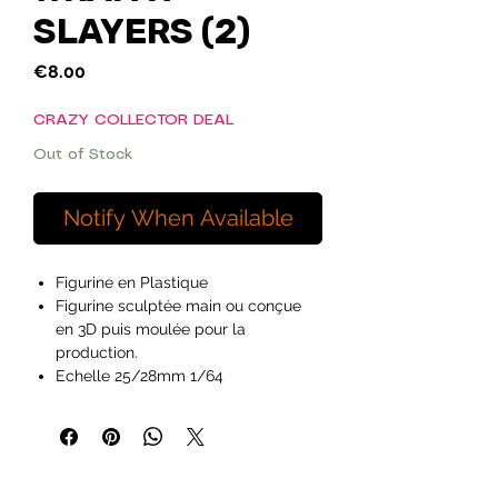
SLAYERS (2)
Price
€8.00
CRAZY COLLECTOR DEAL
Out of Stock
Notify When Available
Figurine en Plastique
Figurine sculptée main ou conçue
en 3D puis moulée pour la
production.
Echelle 25/28mm 1/64
Ideal pour les peintres débutants à
exérimentés et les hobyistes.
Figurines vendues non peintes et
pouvant necessitées de
l'assemblage.