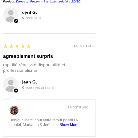
Product:
Dungeon Fusion – Système modulaire 2D/3D
cyril G.
OSSUN, N
5
★★★★★
1 MONTH AGO
agreablement surpris
rapidité,réactivité,disponibilité et
proffessionalisme
jean G.
MAISONS-ALFORT, J
1 MONTH AGO
:
Bonjour, Merci pour votre retour positif ! A
bientôt, Marianne & Jérémie...
Show More