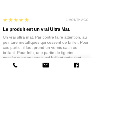
5
★★★★★
1 MONTH AGO
Le produit est un vrai Ultra Mat.
Un vrai ultra mat. Par contre faire attention, au
peinture metalliques qui cessent de briller. Pour
ces partie, il faut prend un vernis satin ou
brillant. Pour Info, une partie de figurine
passée avec un vernis qui brillent redevient
Mat.
eric C.
AUBIÈRE, FRANCE
5
★★★★★
1 MONTH AGO
tres bonne
la possibilité de commander a la grappe