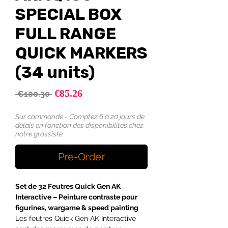
SPECIAL BOX
FULL RANGE
QUICK MARKERS
(34 units)
Sale
€85.26
Regular
 €100.30 
Price
Price
Sur commande - Comptez 6 à 20 jours de
délais en fonction des disponibilités chez
notre grossiste.
Pre-Order
Set de 32 Feutres Quick Gen AK
Interactive – Peinture contraste pour
figurines, wargame & speed painting
Les feutres Quick Gen AK Interactive