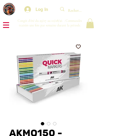
Log In
Congés d'été du 29/07 au 10/08/26 : Commandes
traitées une fois par semaine durant la période.
AKMQ150 -