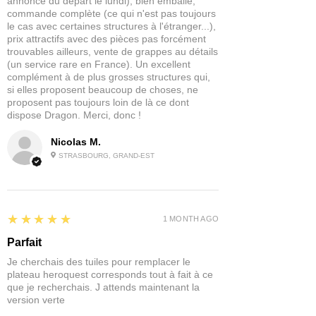
annonce du départ le lundi), bien emballé,
commande complète (ce qui n'est pas toujours
Très utiles pour le terrain, les éléments
le cas avec certaines structures à l'étranger...),
architecturaux et certains accessoires.
prix attractifs avec des pièces pas forcément
trouvables ailleurs, vente de grappes au détails
(un service rare en France). Un excellent
complément à de plus grosses structures qui,
si elles proposent beaucoup de choses, ne
proposent pas toujours loin de là ce dont
dispose Dragon. Merci, donc !
Nicolas M.
STRASBOURG, GRAND-EST
5
★★★★★
1 MONTH AGO
Parfait
Je cherchais des tuiles pour remplacer le
plateau heroquest corresponds tout à fait à ce
que je recherchais. J attends maintenant la
version verte