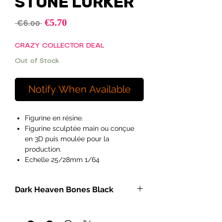
STONE LURKER
Sale
€5.70
Regular
 €6.00 
Price
Price
CRAZY COLLECTOR DEAL
Out of Stock
Notify When Available
Figurine en résine.
Figurine sculptée main ou conçue
en 3D puis moulée pour la
production.
Echelle 25/28mm 1/64
Ideal pour les peintres débutants à
exérimentés et les hobyistes.
Dark Heaven Bones Black
Figurines vendues non peintes et
pouvant necessitées de
- Miniatures héroic fantasy à
l'assemblage.
l'échelle de 25 mm