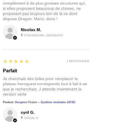
complément à de plus grosses structures qui,
si elles proposent beaucoup de choses, ne
proposent pas toujours loin de là ce dont
dispose Dragon. Merci, donc !
Nicolas M.
STRASBOURG, GRAND-EST
5
★★★★★
1 MONTH AGO
Parfait
Je cherchais des tuiles pour remplacer le
plateau heroquest corresponds tout à fait à ce
que je recherchais. J attends maintenant la
version verte
Product:
Dungeon Fusion – Système modulaire 2D/3D
cyril G.
OSSUN, N