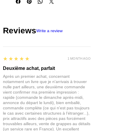
Les figurines Reaper Miniatures sont
- Bases intégrales
parfaites pour les jeux de rôles et de
- Modèles polymères non peints
plateaux du type Pathfinder,
- Gris foncé pour un apprêt plus facile
Dungeons and Dragons, Dragon
- Durable et prêt à peindre dès la sortie
Age, Castles and Crusades,
Reviews
de l'emballage
Hackmaster, Frostgrave, Savage
Write a review
Worlds, Ranger Of The Shadow
Deep...
IMPORTANT : Nos figurines ne sont
pas des jouets et ne conviennent
5
★★★★★
1 MONTH AGO
pas à un enfant de moins de 14 ans.
Deuxième achat, parfait
Après un premier achat, concernant
notamment un livre que je n'arrivais à trouver
nulle part ailleurs, une deuxième commande
vient confirmer ma première impression :
rapide (commande le dimanche après-midi,
annonce du départ le lundi), bien emballé,
commande complète (ce qui n'est pas toujours
le cas avec certaines structures à l'étranger...),
prix attractifs avec des pièces pas forcément
trouvables ailleurs, vente de grappes au détails
(un service rare en France). Un excellent