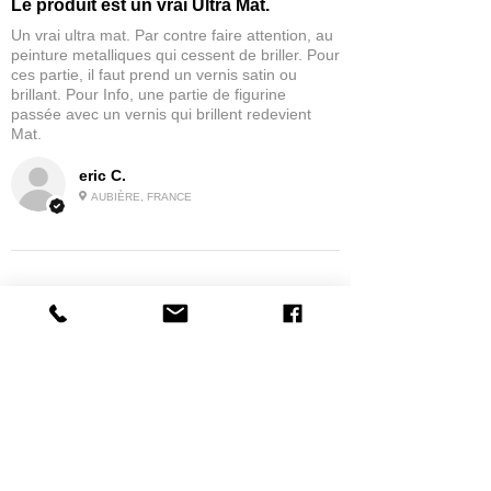
Le produit est un vrai Ultra Mat.
Un vrai ultra mat. Par contre faire attention, au
peinture metalliques qui cessent de briller. Pour
ces partie, il faut prend un vernis satin ou
brillant. Pour Info, une partie de figurine
passée avec un vernis qui brillent redevient
Mat.
eric C.
AUBIÈRE, FRANCE
5
★★★★★
1 MONTH AGO
tres bonne
la possibilité de commander a la grappe
Product:
Grappe - WARGAME ATLANTIC - Foot Knights (1150-
1320)
jean G.
MAISONS-ALFORT, J