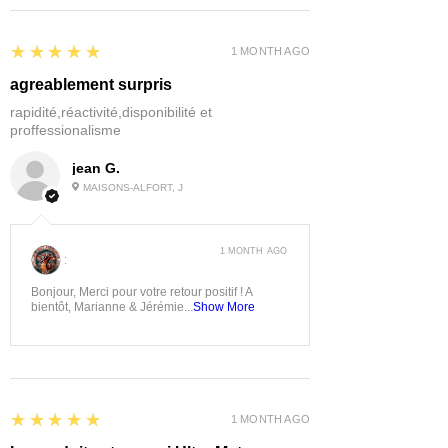
5
★★★★★
1 MONTH AGO
agreablement surpris
rapidité,réactivité,disponibilité et
proffessionalisme
jean G.
MAISONS-ALFORT, J
1 MONTH AGO
:
Bonjour, Merci pour votre retour positif ! A
bientôt, Marianne & Jérémie...
Show More
5
★★★★★
1 MONTH AGO