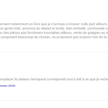
rnant notamment un livre que je n'arrivais à trouver nulle part aille
 après-midi, annonce du départ le lundi), bien emballé, commande comp
s avec des pièces pas forcément trouvables ailleurs, vente de grappes au
les proposent beaucoup de choses, ne proposent pas toujours loin de là
remplacer le plateau heroquest corresponds tout à fait à ce que je reche
dulaire 2D/3D