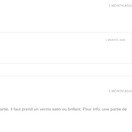
1 MONTH AGO
1 MONTH AGO
1 MONTH AGO
rtie, il faut prend un vernis satin ou brillant. Pour Info, une partie de