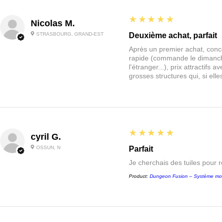
5
★★★★★
Nicolas M.
STRASBOURG, GRAND-EST
Deuxième achat, parfait
Après un premier achat, conce
rapide (commande le dimanche
l'étranger...), prix attractif
grosses structures qui, si el
5
★★★★★
cyril G.
OSSUN, N
Parfait
Je cherchais des tuiles pour 
Product:
Dungeon Fusion – Système mo