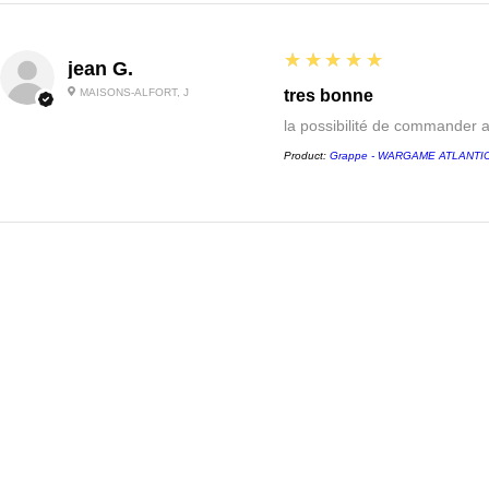
5
★★★★★
jean G.
MAISONS-ALFORT, J
tres bonne
la possibilité de commander 
Product:
Grappe - WARGAME ATLANTIC -