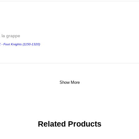
a la grappe
 Foot Knights (1150-1320)
Show More
Related Products