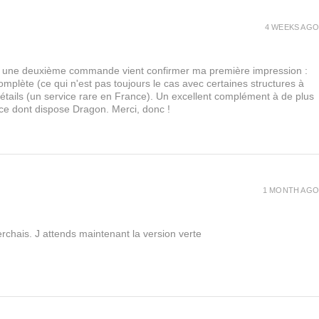
4 WEEKS AGO
urs, une deuxième commande vient confirmer ma première impression :
lète (ce qui n'est pas toujours le cas avec certaines structures à
 détails (un service rare en France). Un excellent complément à de plus
 ce dont dispose Dragon. Merci, donc !
1 MONTH AGO
rchais. J attends maintenant la version verte