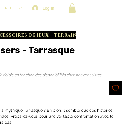
Log In
EUR (€)
CESSOIRES DE JEUX
TERRAIN CRATE
BATTLE S
sers - Tarrasque
délais en fonction des disponibilités chez nos grossistes.
la mythique Tarrasque ? Eh bien, il semble que ces histoires
ndes. Préparez-vous pour une véritable confrontation avec le
rs pas !