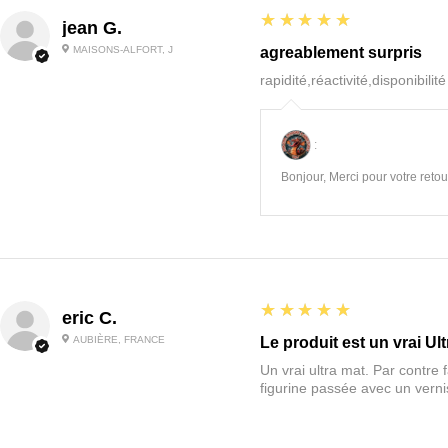
5
★★★★★
jean G.
MAISONS-ALFORT, J
agreablement surpris
rapidité,réactivité,disponibilit
:
Bonjour, Merci pour votre retour
5
★★★★★
eric C.
AUBIÈRE, FRANCE
Le produit est un vrai Ult
Un vrai ultra mat. Par contre f
figurine passée avec un vernis