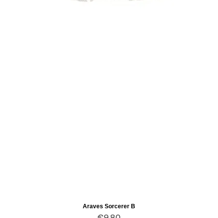
Araves Sorcerer B
Quick View
Price
€9.80