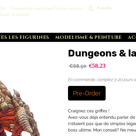
8/26 : Commandes traitées une fois par semaine
durant la période.
ES LES FIGURINES
MODELISME & PEINTURE
AC
Dungeons & la
Sale
€58.23
Regular
 €68.50 
Price
Price
En commande, comptez 3-20 jours de 
Pre-Order
Craignez ces griffes !
Avez-vous déjà entendu parler de 
n'étaient pas que de simples lége
boss ultime. Mon conseil? Ne meu