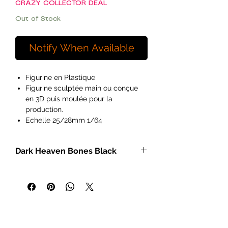
CRAZY COLLECTOR DEAL
Out of Stock
Notify When Available
Figurine en Plastique
Figurine sculptée main ou conçue
en 3D puis moulée pour la
production.
Echelle 25/28mm 1/64
Ideal pour les peintres débutants à
exérimentés et les hobyistes.
Dark Heaven Bones Black
Figurines vendues non peintes et
pouvant necessitées de
- Miniatures héroic fantasy à
l'assemblage.
l'échelle de 25 mm
Les figurines Reaper Miniatures sont
- Bases intégrales
parfaites pour les jeux de rôles et de
- Modèles polymères non peints
plateaux du type Pathfinder,
- Gris foncé pour un apprêt plus facile
Dungeons and Dragons, Dragon
- Durable et prêt à peindre dès la sortie
Age, Castles and Crusades,