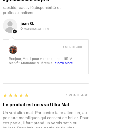
rapidité,réactivité,disponibilité et
proffessionalisme
jean G.
MAISONS-ALFORT, J
1 MONTH AGO
:
Bonjour, Merci pour votre retour positif ! A
bientôt, Marianne & Jérémie...
Show More
5
★★★★★
1 MONTH AGO
Le produit est un vrai Ultra Mat.
Un vrai ultra mat. Par contre faire attention, au
peinture metalliques qui cessent de briller. Pour
ces partie, il faut prend un vernis satin ou