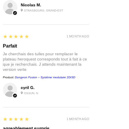
Nicolas M.
STRASBOURG, GRAND-EST
5
★★★★★
1 MONTH AGO
Parfait
Je cherchais des tuiles pour remplacer le
plateau heroquest corresponds tout à fait à ce
que je recherchais. J attends maintenant la
version verte
Product:
Dungeon Fusion – Système modulaire 2D/3D
cyril G.
OSSUN, N
5
★★★★★
1 MONTH AGO
agreablement surpris