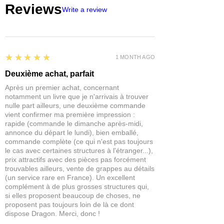
Reviews
de l'emballage
Hackmaster, Frostgrave, Savage
Write a review
Worlds, Ranger Of The Shadow
Deep...
IMPORTANT : Nos figurines ne sont
pas des jouets et ne conviennent
5
★★★★★
1 MONTH AGO
pas à un enfant de moins de 14 ans.
Deuxième achat, parfait
Après un premier achat, concernant
notamment un livre que je n'arrivais à trouver
nulle part ailleurs, une deuxième commande
vient confirmer ma première impression :
rapide (commande le dimanche après-midi,
annonce du départ le lundi), bien emballé,
commande complète (ce qui n'est pas toujours
le cas avec certaines structures à l'étranger...),
prix attractifs avec des pièces pas forcément
trouvables ailleurs, vente de grappes au détails
(un service rare en France). Un excellent
complément à de plus grosses structures qui,
si elles proposent beaucoup de choses, ne
proposent pas toujours loin de là ce dont
dispose Dragon. Merci, donc !