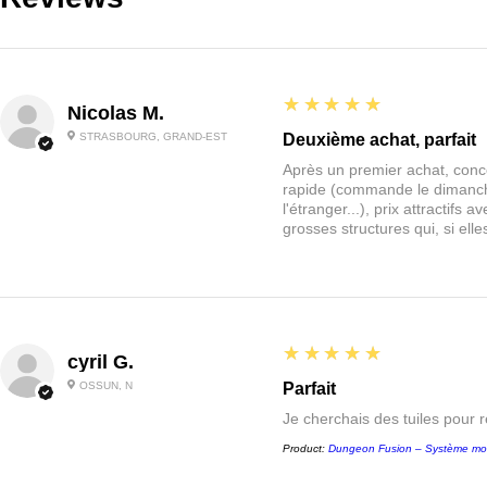
5
★★★★★
Nicolas M.
STRASBOURG, GRAND-EST
Deuxième achat, parfait
Après un premier achat, conce
rapide (commande le dimanche
l'étranger...), prix attractif
grosses structures qui, si el
5
★★★★★
cyril G.
OSSUN, N
Parfait
Je cherchais des tuiles pour 
Product:
Dungeon Fusion – Système mo