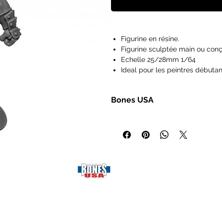
Figurine en résine.
Figurine sculptée main ou conç
Echelle 25/28mm 1/64
Ideal pour les peintres débutan
Figurines vendues non peintes 
Les figurines Reaper Miniatures
Bones USA
type Pathfinder, Dungeons and
Frostgrave, Savage Worlds, Ra
Nouvelle gamme Bones Miniatures 
IMPORTANT : Nos figurines ne s
Plus rigide et détaillé que les a
de 14 ans.