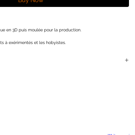
Buy Now
ue en 3D puis moulée pour la production.
ts à exérimentés et les hobyistes.
et pouvant necessitées de l'assemblage.
 sont parfaites pour les jeux de rôles et de plateaux du
 Dragons, Dragon Age, Castles and Crusades, Hackmaster,
nger Of The Shadow Deep...
produite aux USA par injection thermoplastique.
ont pas des jouets et ne conviennent pas à un enfant de moins
utres gammes de la marque.