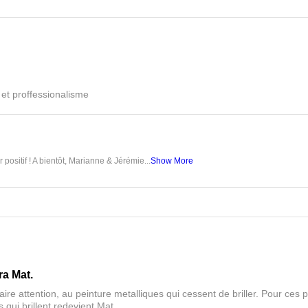
é et proffessionalisme
 positif ! A bientôt, Marianne & Jérémie...
Show More
ra Mat.
aire attention, au peinture metalliques qui cessent de briller. Pour ces pa
 qui brillent redevient Mat.