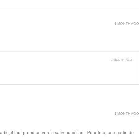
1 MONTH AGO
1 MONTH AGO
1 MONTH AGO
rtie, il faut prend un vernis satin ou brillant. Pour Info, une partie de