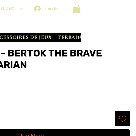
Log In
EUR (€)
CESSOIRES DE JEUX
TERRAIN CRATE
BATTLE S
 - BERTOK THE BRAVE
ARIAN