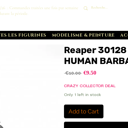
8/26 : Commandes traitées une fois par semaine
durant la période.
ES LES FIGURINES
MODELISME & PEINTURE
AC
Reaper 30128
HUMAN BARB
Sale
€9.50
Regular
 €10.00 
Price
Price
CRAZY COLLECTOR DEAL
Only 1 left in stock
Add to Cart