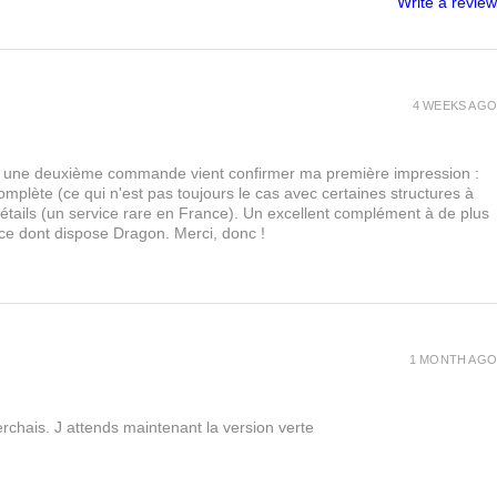
Write a review
4 WEEKS AGO
urs, une deuxième commande vient confirmer ma première impression :
lète (ce qui n'est pas toujours le cas avec certaines structures à
 détails (un service rare en France). Un excellent complément à de plus
 ce dont dispose Dragon. Merci, donc !
1 MONTH AGO
rchais. J attends maintenant la version verte