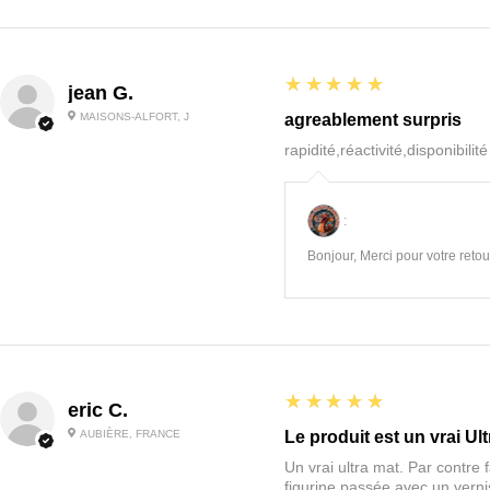
5
★★★★★
jean G.
MAISONS-ALFORT, J
agreablement surpris
rapidité,réactivité,disponibilit
:
Bonjour, Merci pour votre retour
5
★★★★★
eric C.
AUBIÈRE, FRANCE
Le produit est un vrai Ult
Un vrai ultra mat. Par contre f
figurine passée avec un vernis