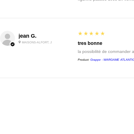
5
★★★★★
jean G.
MAISONS-ALFORT, J
tres bonne
la possibilité de commander 
Product:
Grappe - WARGAME ATLANTIC -