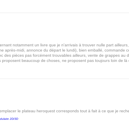
rnant notamment un livre que je n'arrivais à trouver nulle part aille
 après-midi, annonce du départ le lundi), bien emballé, commande comp
s avec des pièces pas forcément trouvables ailleurs, vente de grappes au
les proposent beaucoup de choses, ne proposent pas toujours loin de là
remplacer le plateau heroquest corresponds tout à fait à ce que je reche
dulaire 2D/3D