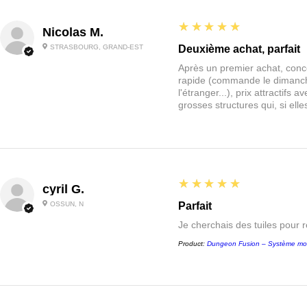
5
★★★★★
Nicolas M.
STRASBOURG, GRAND-EST
Deuxième achat, parfait
Après un premier achat, conce
rapide (commande le dimanche
l'étranger...), prix attractif
grosses structures qui, si el
5
★★★★★
cyril G.
OSSUN, N
Parfait
Je cherchais des tuiles pour 
Product:
Dungeon Fusion – Système mo