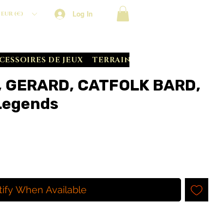
Log In
EUR (€)
CESSOIRES DE JEUX
TERRAIN CRATE
BATTLE S
, GERARD, CATFOLK BARD,
Legends
tify When Available