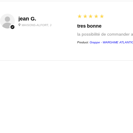
5
★★★★★
jean G.
MAISONS-ALFORT, J
tres bonne
la possibilité de commander 
Product:
Grappe - WARGAME ATLANTIC -