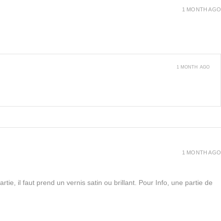
1 MONTH AGO
1 MONTH AGO
1 MONTH AGO
rtie, il faut prend un vernis satin ou brillant. Pour Info, une partie de