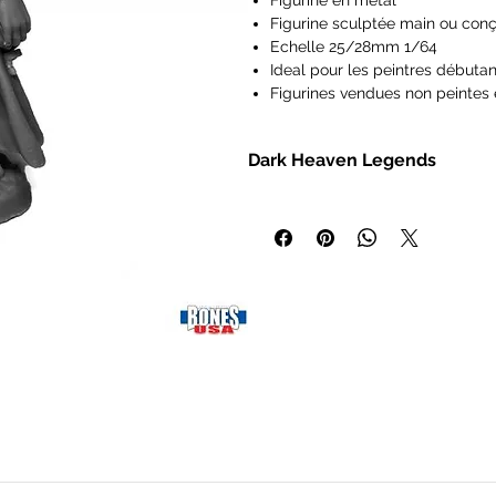
Figurine en métal
Figurine sculptée main ou conç
Echelle 25/28mm 1/64
Ideal pour les peintres débutan
Figurines vendues non peintes 
Les figurines Reaper Miniatures
type Pathfinder, Dungeons and
Dark Heaven Legends
Frostgrave, Savage Worlds, Ra
IMPORTANT : Nos figurines ne s
- Miniatures heroic fantasy à l'éc
de 14 ans.
- Bases intégrales
- Modèles en métal non peints po
- Vaste sélection de personnages e
wargamers.
Au cours des treize dernières années
fantastiques conçues et fabriquées 