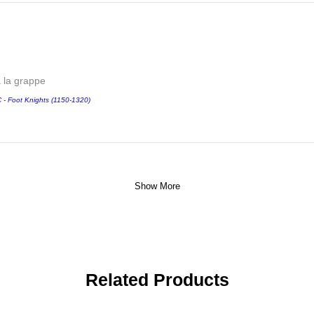
a la grappe
 Foot Knights (1150-1320)
Show More
Related Products