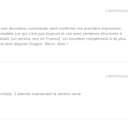
1 MONTH AGO
urs, une deuxième commande vient confirmer ma première impression :
lète (ce qui n'est pas toujours le cas avec certaines structures à
 détails (un service rare en France). Un excellent complément à de plus
 ce dont dispose Dragon. Merci, donc !
1 MONTH AGO
rchais. J attends maintenant la version verte