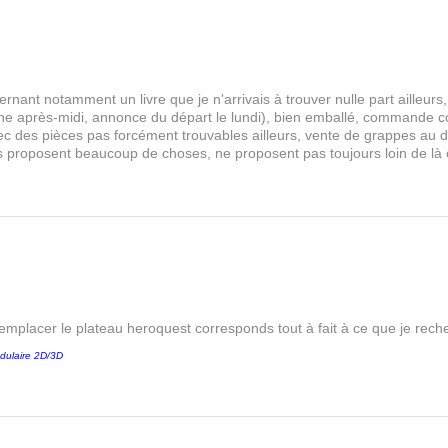
rnant notamment un livre que je n'arrivais à trouver nulle part aille
 après-midi, annonce du départ le lundi), bien emballé, commande comp
s avec des pièces pas forcément trouvables ailleurs, vente de grappes au
les proposent beaucoup de choses, ne proposent pas toujours loin de là
remplacer le plateau heroquest corresponds tout à fait à ce que je reche
dulaire 2D/3D