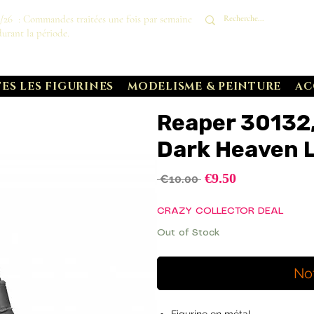
8/26 : Commandes traitées une fois par semaine
durant la période.
ES LES FIGURINES
MODELISME & PEINTURE
AC
Reaper 30132
Dark Heaven 
Sale
€9.50
Regular
 €10.00 
Price
Price
CRAZY COLLECTOR DEAL
Out of Stock
No