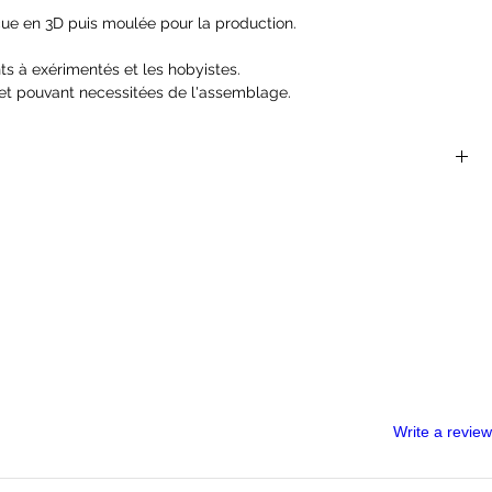
ue en 3D puis moulée pour la production.
ts à exérimentés et les hobyistes.
et pouvant necessitées de l'assemblage.
 sont parfaites pour les jeux de rôles et de plateaux du
 Dragons, Dragon Age, Castles and Crusades, Hackmaster,
nger Of The Shadow Deep...
ont pas des jouets et ne conviennent pas à un enfant de moins
helle de 25 mm
uvant nécessiter un assemblage
t de monstres pour les rôlistes, les peintres de miniatures et les
, la ligne Dark Heaven a produit plus de 1 300 miniatures
par les meilleurs sculpteurs de miniatures au monde.
Write a review