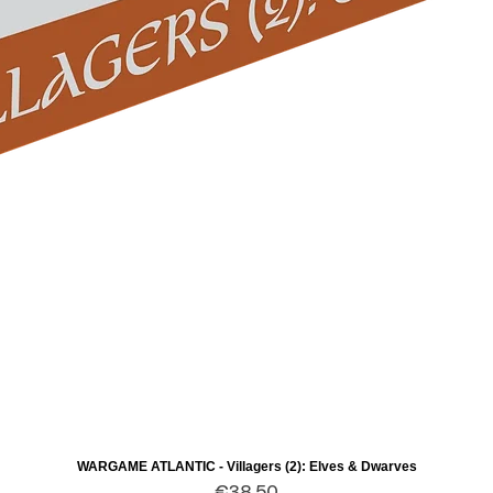
WARGAME ATLANTIC - Villagers (2): Elves & Dwarves
Quick View
Price
€38.50