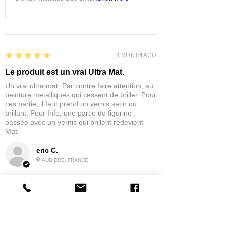
5
★★★★★
1 MONTH AGO
Le produit est un vrai Ultra Mat.
Un vrai ultra mat. Par contre faire attention, au
peinture metalliques qui cessent de briller. Pour
ces partie, il faut prend un vernis satin ou
brillant. Pour Info, une partie de figurine
passée avec un vernis qui brillent redevient
Mat.
eric C.
AUBIÈRE, FRANCE
5
★★★★★
1 MONTH AGO
tres bonne