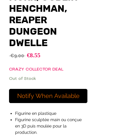
HENCHMAN,
REAPER
DUNGEON
DWELLE
Sale
€8.55
Regular
 €9.00 
Price
Price
CRAZY COLLECTOR DEAL
Out of Stock
Notify When Available
Figurine en plastique
Figurine sculptée main ou conçue
en 3D puis moulée pour la
production.