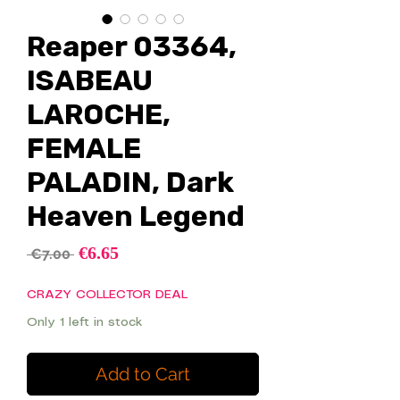
Reaper 03364,
ISABEAU
LAROCHE,
FEMALE
PALADIN, Dark
Heaven Legend
Sale
€6.65
Regular
 €7.00 
Price
Price
CRAZY COLLECTOR DEAL
Only 1 left in stock
Add to Cart