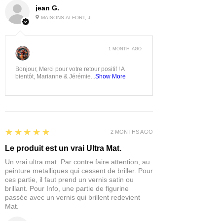
jean G.
MAISONS-ALFORT, J
1 MONTH AGO
:
Bonjour, Merci pour votre retour positif ! A
bientôt, Marianne & Jérémie...
Show More
5
★★★★★
2 MONTHS AGO
Le produit est un vrai Ultra Mat.
Un vrai ultra mat. Par contre faire attention, au
peinture metalliques qui cessent de briller. Pour
ces partie, il faut prend un vernis satin ou
brillant. Pour Info, une partie de figurine
passée avec un vernis qui brillent redevient
Mat.