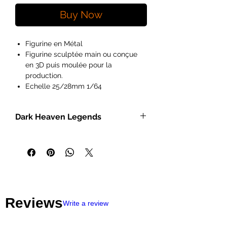
Buy Now
Figurine en Métal
Figurine sculptée main ou conçue
en 3D puis moulée pour la
production.
Echelle 25/28mm 1/64
Ideal pour les peintres débutants à
exérimentés et les hobyistes.
Dark Heaven Legends
Figurines vendues non peintes et
pouvant necessitées de
- Miniatures heroic fantasy à
l'assemblage.
l'échelle de 25 mm
Les figurines Reaper Miniatures sont
- Bases intégrales
parfaites pour les jeux de rôles et de
- Modèles en métal non peints pouvant
plateaux du type Pathfinder,
nécessiter un assemblage
Dungeons and Dragons, Dragon
- Vaste sélection de personnages et de
Age, Castles and Crusades,
Reviews
monstres pour les rôlistes, les peintres
Hackmaster, Frostgrave, Savage
Write a review
de miniatures et les wargamers.
Worlds, Ranger Of The Shadow
Au cours des treize dernières années, la
Deep...