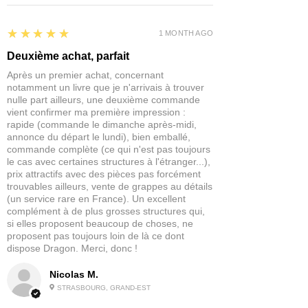
ligne Dark Heaven a produit plus de 1 300
IMPORTANT : Nos figurines ne sont
miniatures fantastiques conçues et
pas des jouets et ne conviennent
5
★★★★★
fabriquées par les meilleurs sculpteurs de
1 MONTH AGO
pas à un enfant de moins de 14 ans.
miniatures au monde.
Deuxième achat, parfait
Après un premier achat, concernant
notamment un livre que je n'arrivais à trouver
nulle part ailleurs, une deuxième commande
vient confirmer ma première impression :
rapide (commande le dimanche après-midi,
annonce du départ le lundi), bien emballé,
commande complète (ce qui n'est pas toujours
le cas avec certaines structures à l'étranger...),
prix attractifs avec des pièces pas forcément
trouvables ailleurs, vente de grappes au détails
(un service rare en France). Un excellent
complément à de plus grosses structures qui,
si elles proposent beaucoup de choses, ne
proposent pas toujours loin de là ce dont
dispose Dragon. Merci, donc !
Nicolas M.
STRASBOURG, GRAND-EST