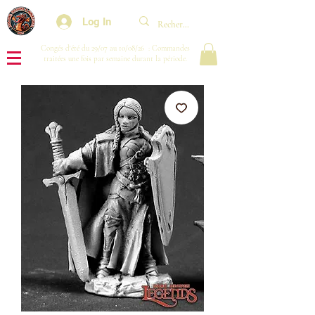
Log In
Congés d'été du 29/07 au 10/08/26 : Commandes
traitées une fois par semaine durant la période.