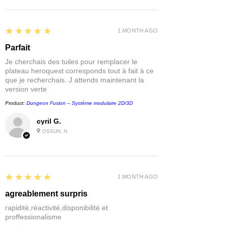
5
★★★★★
1 MONTH AGO
Parfait
Je cherchais des tuiles pour remplacer le
plateau heroquest corresponds tout à fait à ce
que je recherchais. J attends maintenant la
version verte
Product:
Dungeon Fusion – Système modulaire 2D/3D
cyril G.
OSSUN, N
5
★★★★★
1 MONTH AGO
agreablement surpris
rapidité,réactivité,disponibilité et
proffessionalisme