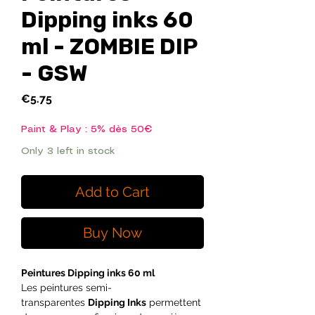
Dipping inks 60
ml - ZOMBIE DIP
- GSW
Price
€5.75
Paint & Play : 5% dès 50€
Only 3 left in stock
Add to Cart
Buy Now
Peintures Dipping inks 60 ml
Les peintures semi-
transparentes
Dipping Inks
permettent