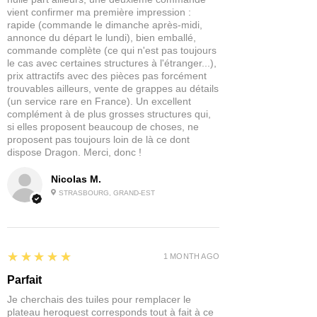
vient confirmer ma première impression :
point de départ pour une peinture plus
rapide (commande le dimanche après-midi,
professionnelle.
annonce du départ le lundi), bien emballé,
commande complète (ce qui n'est pas toujours
Ces peintures ont été conçues dans un
le cas avec certaines structures à l'étranger...),
pot de 60ml afin que vous ayez assez
prix attractifs avec des pièces pas forcément
de produit pour peindre des armées
trouvables ailleurs, vente de grappes au détails
(un service rare en France). Un excellent
entières avec facilité.
complément à de plus grosses structures qui,
si elles proposent beaucoup de choses, ne
Contenu : 1x Dipping Ink en 60ml
proposent pas toujours loin de là ce dont
dispose Dragon. Merci, donc !
Nicolas M.
STRASBOURG, GRAND-EST
5
★★★★★
1 MONTH AGO
Parfait
Je cherchais des tuiles pour remplacer le
plateau heroquest corresponds tout à fait à ce