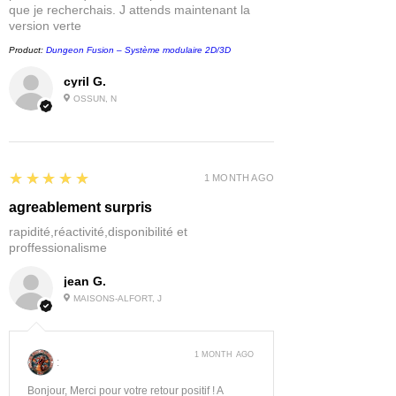
que je recherchais. J attends maintenant la
version verte
Product:
Dungeon Fusion – Système modulaire 2D/3D
cyril G.
OSSUN, N
5
★★★★★
1 MONTH AGO
agreablement surpris
rapidité,réactivité,disponibilité et
proffessionalisme
jean G.
MAISONS-ALFORT, J
1 MONTH AGO
:
Bonjour, Merci pour votre retour positif ! A