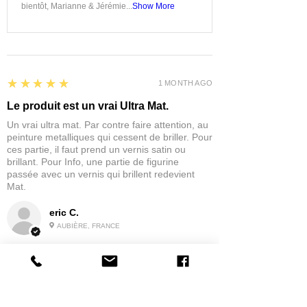
bientôt, Marianne & Jérémie...
Show More
5
★★★★★
1 MONTH AGO
Le produit est un vrai Ultra Mat.
Un vrai ultra mat. Par contre faire attention, au
peinture metalliques qui cessent de briller. Pour
ces partie, il faut prend un vernis satin ou
brillant. Pour Info, une partie de figurine
passée avec un vernis qui brillent redevient
Mat.
eric C.
AUBIÈRE, FRANCE
5
★★★★★
1 MONTH AGO