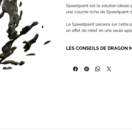
Speedpaint est la solution idéale p
une couche riche de Speedpaint dir
Le Speedpaint laissera sur cette p
un effet de relief en une seule app
Il s'écoule parfaitement sur vos f
vous permet de consacrer plus de
LES CONSEILS DE DRAGON 
Contient 18ml de peinture de type
Pour les Speedpaints nous recom
peintures peut abimer assez rapid
Vous trouverez chez AK de
très b
les poils naturels !
Pour les même raisons, nous vo
les hydropapers et les hydrospong
peintures.