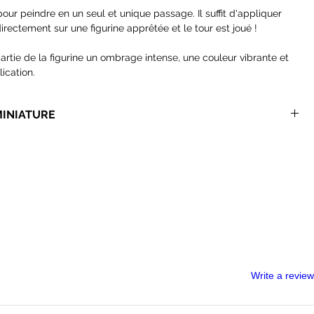
our peindre en un seul et unique passage. Il suffit d'appliquer
ectement sur une figurine apprêtée et le tour est joué !
artie de la figurine un ombrage intense, une couleur vibrante et
lication.
igurines et constitue une méthode de peinture sans équivalent qui
 temps à vos parties.
MINIATURE
 Contrast.
mandons des pinceaux synthétiques, la formulation de ces
ement les poils naturels.
ons pinceaux
adaptés à la speedpaint et bien moins onéreux que
us recommandons
les palettes en aluminium
pour vos speedpaints,
es des Wet Palettes classiques sont très vite abimés par ces
Write a review