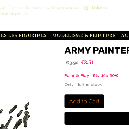
8/26 : Commandes traitées une fois par semaine
durant la période.
ES LES FIGURINES
MODELISME & PEINTURE
AC
ARMY PAINTE
Sale
€3.51
Regular
 €3.90 
Price
Price
Paint & Play : 5% dès 50€
Only 1 left in stock
Add to Cart