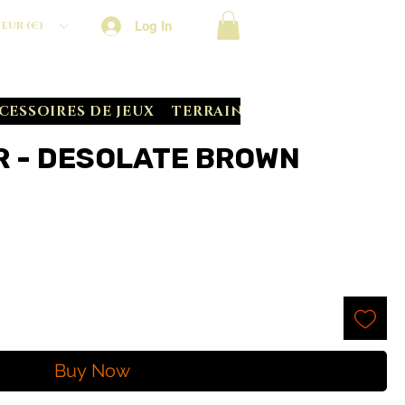
Log In
EUR (€)
CESSOIRES DE JEUX
TERRAIN CRATE
BATTLE S
R - DESOLATE BROWN
Buy Now