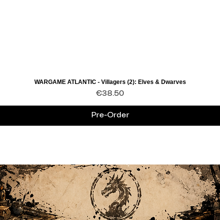
WARGAME ATLANTIC - Villagers (2): Elves & Dwarves
Quick View
Price
€38.50
Pre-Order