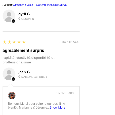
Product:
Dungeon Fusion – Système modulaire 2D/3D
cyril G.
OSSUN, N
5
★★★★★
1 MONTH AGO
agreablement surpris
rapidité,réactivité,disponibilité et
proffessionalisme
jean G.
MAISONS-ALFORT, J
1 MONTH AGO
:
Bonjour, Merci pour votre retour positif ! A
bientôt, Marianne & Jérémie...
Show More