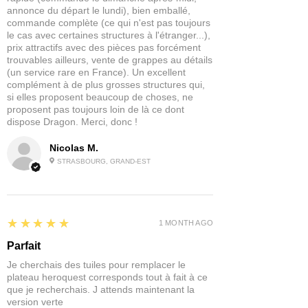
rapidement en valeur les détails de
annonce du départ le lundi), bien emballé,
commande complète (ce qui n'est pas toujours
votre figurine et de l'utiliser comme
le cas avec certaines structures à l'étranger...),
point de départ pour une peinture plus
prix attractifs avec des pièces pas forcément
professionnelle.
trouvables ailleurs, vente de grappes au détails
(un service rare en France). Un excellent
Ces peintures ont été conçues dans un
complément à de plus grosses structures qui,
pot de 60ml afin que vous ayez assez
si elles proposent beaucoup de choses, ne
proposent pas toujours loin de là ce dont
de produit pour peindre des armées
dispose Dragon. Merci, donc !
entières avec facilité.
Nicolas M.
Contenu : 1x Dipping Ink en 60ml
STRASBOURG, GRAND-EST
5
★★★★★
1 MONTH AGO
Parfait
Je cherchais des tuiles pour remplacer le
plateau heroquest corresponds tout à fait à ce
que je recherchais. J attends maintenant la
version verte