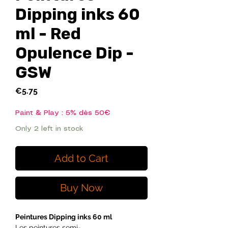
Dipping inks 60
ml - Red
Opulence Dip -
GSW
Price
€5.75
Paint & Play : 5% dès 50€
Only 2 left in stock
Add to Cart
Buy Now
Peintures Dipping inks 60 ml
Les peintures semi-