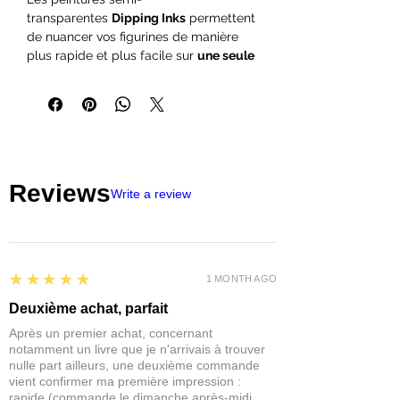
transparentes
Dipping Inks
permettent
de nuancer vos figurines de manière
plus rapide et plus facile sur
une seule
couche de peinture
. Appliquez au
pinceau sur une couche de blanc mat
ou une couleur claire pour obtenir
facilement des ombres réalistes en une
seule application de Dipping.
Reviews
La gamme Dipping Inks est la meilleure
Write a review
solution de
peinture rapide (Speed
painting)
du marché pour
contraster
vos figurines
(
contrast
) et gagner du
temps pour le jeu.
5
★★★★★
1 MONTH AGO
Elle peut également être utilisée par
Deuxième achat, parfait
les peintres avancés grâce à ses
Après un premier achat, concernant
propriétés uniques permettant
notamment un livre que je n'arrivais à trouver
de
marquer les ombres
et les
volumes
,
nulle part ailleurs, une deuxième commande
de
mélanger et d'estomper les
vient confirmer ma première impression :
couleurs
avec facilité, de mettre
rapide (commande le dimanche après-midi,