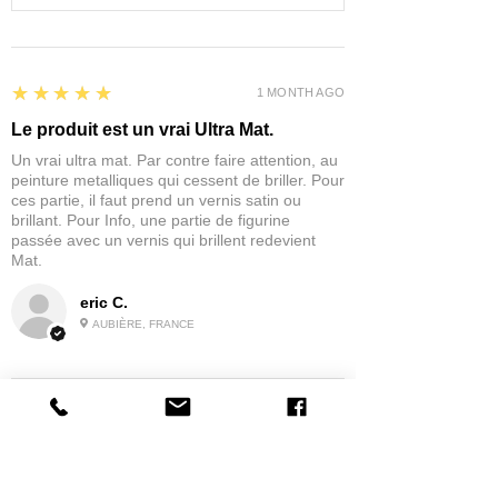
5
★★★★★
1 MONTH AGO
Le produit est un vrai Ultra Mat.
Un vrai ultra mat. Par contre faire attention, au
peinture metalliques qui cessent de briller. Pour
ces partie, il faut prend un vernis satin ou
brillant. Pour Info, une partie de figurine
passée avec un vernis qui brillent redevient
Mat.
eric C.
AUBIÈRE, FRANCE
5
★★★★★
1 MONTH AGO
tres bonne
la possibilité de commander a la grappe