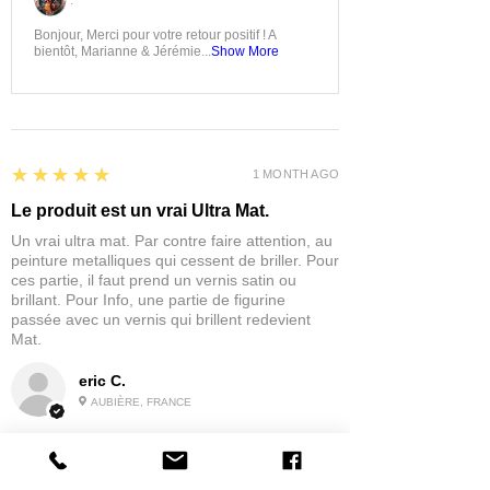
:
Bonjour, Merci pour votre retour positif ! A
bientôt, Marianne & Jérémie...
Show More
5
★★★★★
1 MONTH AGO
Le produit est un vrai Ultra Mat.
Un vrai ultra mat. Par contre faire attention, au
peinture metalliques qui cessent de briller. Pour
ces partie, il faut prend un vernis satin ou
brillant. Pour Info, une partie de figurine
passée avec un vernis qui brillent redevient
Mat.
eric C.
AUBIÈRE, FRANCE