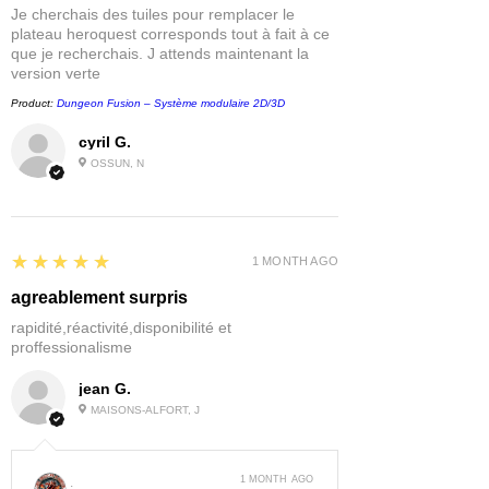
Je cherchais des tuiles pour remplacer le
plateau heroquest corresponds tout à fait à ce
que je recherchais. J attends maintenant la
version verte
Product:
Dungeon Fusion – Système modulaire 2D/3D
cyril G.
OSSUN, N
5
★★★★★
1 MONTH AGO
agreablement surpris
rapidité,réactivité,disponibilité et
proffessionalisme
jean G.
MAISONS-ALFORT, J
1 MONTH AGO