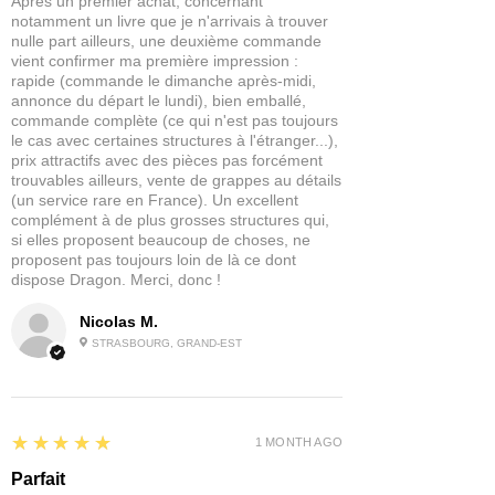
Après un premier achat, concernant
rapidement en valeur les détails de
notamment un livre que je n'arrivais à trouver
votre figurine et de l'utiliser comme
nulle part ailleurs, une deuxième commande
vient confirmer ma première impression :
point de départ pour une peinture plus
rapide (commande le dimanche après-midi,
professionnelle.
annonce du départ le lundi), bien emballé,
commande complète (ce qui n'est pas toujours
Ces peintures ont été conçues dans un
le cas avec certaines structures à l'étranger...),
pot de 60ml afin que vous ayez assez
prix attractifs avec des pièces pas forcément
de produit pour peindre des armées
trouvables ailleurs, vente de grappes au détails
(un service rare en France). Un excellent
entières avec facilité.
complément à de plus grosses structures qui,
si elles proposent beaucoup de choses, ne
Contenu : 1x Dipping Ink en 60ml
proposent pas toujours loin de là ce dont
dispose Dragon. Merci, donc !
Nicolas M.
STRASBOURG, GRAND-EST
5
★★★★★
1 MONTH AGO
Parfait