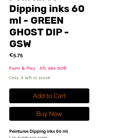
Dipping inks 60
ml - GREEN
GHOST DIP -
GSW
Price
€5.75
Paint & Play : 5% dès 50€
Only 3 left in stock
Add to Cart
Buy Now
Peintures Dipping inks 60 ml
Les peintures semi-