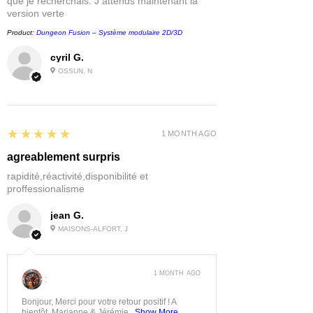
que je recherchais. J attends maintenant la
version verte
Product:
Dungeon Fusion – Système modulaire 2D/3D
cyril G.
OSSUN, N
5
★★★★★
1 MONTH AGO
agreablement surpris
rapidité,réactivité,disponibilité et
proffessionalisme
jean G.
MAISONS-ALFORT, J
1 MONTH AGO
:
Bonjour, Merci pour votre retour positif ! A
bientôt, Marianne & Jérémie...
Show More