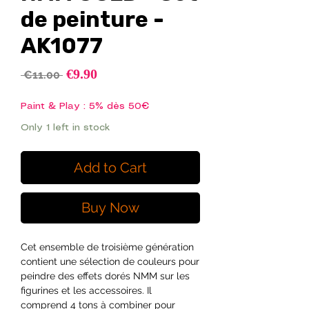
de peinture -
AK1077
Sale
€9.90
Regular
 €11.00 
Price
Price
Paint & Play : 5% dès 50€
Only 1 left in stock
Add to Cart
Buy Now
Cet ensemble de troisième génération
contient une sélection de couleurs pour
peindre des effets dorés NMM sur les
figurines et les accessoires. Il
comprend 4 tons à combiner pour