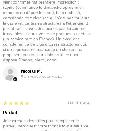
vient confirmer ma première impression :
rapide (commande le dimanche après-midi,
annonce du départ le lundi), bien emballé,
commande complète (ce qui n'est pas toujours
le cas avec certaines structures à l'étranger...),
prix attractifs avec des pièces pas forcément
trouvables ailleurs, vente de grappes au détails
(un service rare en France). Un excellent
complément à de plus grosses structures qui,
si elles proposent beaucoup de choses, ne
proposent pas toujours loin de là ce dont
dispose Dragon. Merci, donc !
Nicolas M.
STRASBOURG, GRAND-EST
5
★★★★★
1 MONTH AGO
Parfait
Je cherchais des tuiles pour remplacer le
plateau heroquest corresponds tout à fait à ce