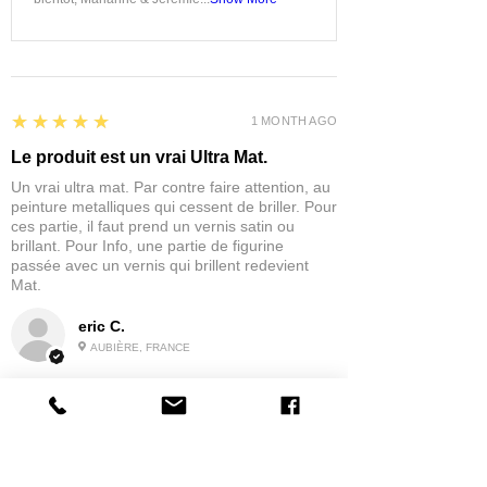
5
★★★★★
1 MONTH AGO
Le produit est un vrai Ultra Mat.
Un vrai ultra mat. Par contre faire attention, au
peinture metalliques qui cessent de briller. Pour
ces partie, il faut prend un vernis satin ou
brillant. Pour Info, une partie de figurine
passée avec un vernis qui brillent redevient
Mat.
eric C.
AUBIÈRE, FRANCE
5
★★★★★
1 MONTH AGO
tres bonne