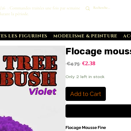
8/26 : Commandes traitées une fois par semaine
durant la période.
ES LES FIGURINES
MODELISME & PEINTURE
AC
Flocage mouss
Sale
€2.38
Regular
 €4.75 
Price
Price
Only 2 left in stock
Add to Cart
Flocage Mousse Fine