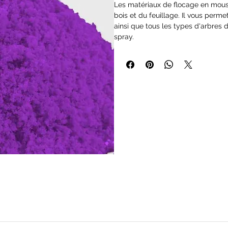
Les matériaux de flocage en mous
bois et du feuillage. Il vous perm
ainsi que tous les types d'arbres d
spray.
Flocons en mousse conditionnés d
vous faciliter leur utilisation et le
Idéal pour être utilisé avec
Frames
les
paysages
, etc.
Taille des flocons 2-8 mm
Chaque boite contient environ 20