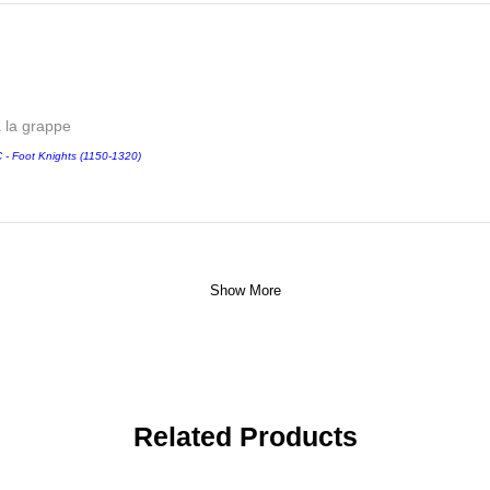
a la grappe
 Foot Knights (1150-1320)
Show More
Related Products