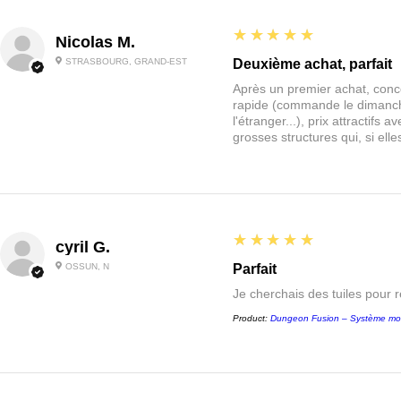
5
★★★★★
Nicolas M.
STRASBOURG, GRAND-EST
Deuxième achat, parfait
Après un premier achat, conce
rapide (commande le dimanche
l'étranger...), prix attractif
grosses structures qui, si el
5
★★★★★
cyril G.
OSSUN, N
Parfait
Je cherchais des tuiles pour 
Product:
Dungeon Fusion – Système mo