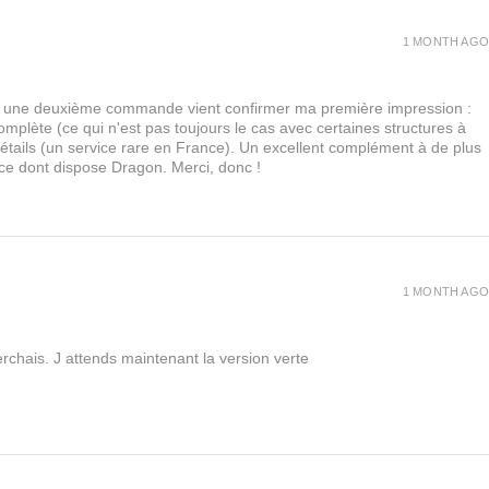
1 MONTH AGO
urs, une deuxième commande vient confirmer ma première impression :
lète (ce qui n'est pas toujours le cas avec certaines structures à
 détails (un service rare en France). Un excellent complément à de plus
 ce dont dispose Dragon. Merci, donc !
1 MONTH AGO
rchais. J attends maintenant la version verte