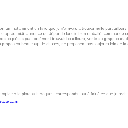
rnant notamment un livre que je n'arrivais à trouver nulle part aille
 après-midi, annonce du départ le lundi), bien emballé, commande comp
s avec des pièces pas forcément trouvables ailleurs, vente de grappes au
les proposent beaucoup de choses, ne proposent pas toujours loin de là
remplacer le plateau heroquest corresponds tout à fait à ce que je reche
dulaire 2D/3D