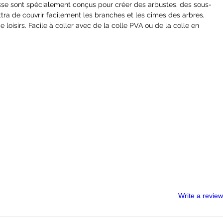
se sont spécialement conçus pour créer des arbustes, des sous-
ettra de couvrir facilement les branches et les cimes des arbres,
e loisirs. Facile à coller avec de la colle PVA ou de la colle en
ans des boites en plastique fermées de grande capacité pour
ur conservation.
 of War
,
Bolt Action
, le
modélisme ferroviaire
, les
dioramas
,
0ml de flocage mousse
Write a review