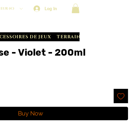
Log In
EUR (€)
CESSOIRES DE JEUX
TERRAIN CRATE
BATTLE S
e - Violet - 200ml
Buy Now