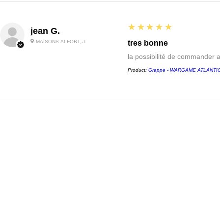
5
★★★★★
jean G.
MAISONS-ALFORT, J
tres bonne
la possibilité de commander 
Product:
Grappe - WARGAME ATLANTIC -