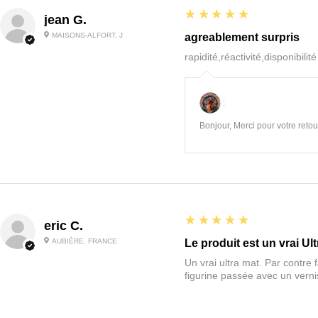
5
★★★★★
jean G.
MAISONS-ALFORT, J
agreablement surpris
rapidité,réactivité,disponibilit
:
Bonjour, Merci pour votre retour
5
★★★★★
eric C.
AUBIÈRE, FRANCE
Le produit est un vrai Ult
Un vrai ultra mat. Par contre f
figurine passée avec un vernis