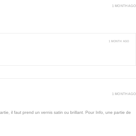
1 MONTH AGO
1 MONTH AGO
1 MONTH AGO
rtie, il faut prend un vernis satin ou brillant. Pour Info, une partie de