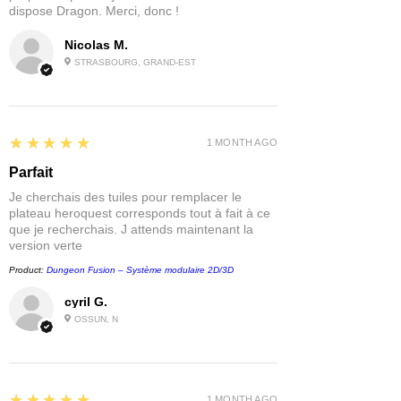
dispose Dragon. Merci, donc !
Nicolas M.
STRASBOURG, GRAND-EST
5
★★★★★
1 MONTH AGO
Parfait
Je cherchais des tuiles pour remplacer le
plateau heroquest corresponds tout à fait à ce
que je recherchais. J attends maintenant la
version verte
Product:
Dungeon Fusion – Système modulaire 2D/3D
cyril G.
OSSUN, N
5
★★★★★
1 MONTH AGO