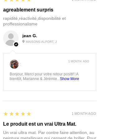
agreablement surpris
rapidité,réactivité,disponibilité et
proffessionalisme
jean G.
MAISONS-ALFORT, J
1 MONTH AGO
:
Bonjour, Merci pour votre retour positif ! A
bientôt, Marianne & Jérémie...
Show More
5
★★★★★
1 MONTH AGO
Le produit est un vrai Ultra Mat.
Un vrai ultra mat. Par contre faire attention, au
peinture metalliques qui cessent de briller. Pour