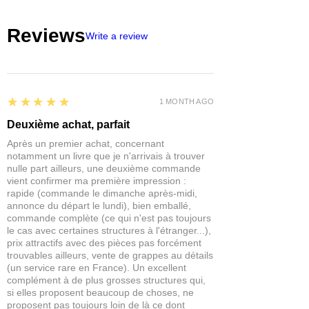
La gamme de décors
Mantic
Reviews
Entertainment
de 28 mm est idéale
Write a review
pour toutes sortes de jeux de
rôle fantastiques et vous permettra de
créer de superbes aires de jeu.
5
★★★★★
Les pièces en Plastique peuvent
1 MONTH AGO
nécessiter l'utilisation d'un cutter pour
Deuxième achat, parfait
être retirer de leur emballage et un
Après un premier achat, concernant
léger ponçage des bords rugueux.
notamment un livre que je n'arrivais à trouver
nous recommander de tester
nulle part ailleurs, une deuxième commande
l'assemblage des sections avant de les
vient confirmer ma première impression :
coller ensemble de façon permanente
rapide (commande le dimanche après-midi,
annonce du départ le lundi), bien emballé,
commande complète (ce qui n'est pas toujours
CONVIENT À :
Bolt Action, Warhammer,
le cas avec certaines structures à l'étranger...),
Ranger of the shadow deep, sellswords
prix attractifs avec des pièces pas forcément
and spellslingers...
trouvables ailleurs, vente de grappes au détails
(un service rare en France). Un excellent
complément à de plus grosses structures qui,
si elles proposent beaucoup de choses, ne
proposent pas toujours loin de là ce dont