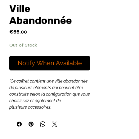
Ville
Abandonnée
Price
€66.00
Out of Stock
Notify When Available
"Ce coffret contient une ville abandonnée
de plusieurs éléments qui peuvent être
construits selon la configuration que vous
choisissez et également de
plusieurs accessoires.
Idéal pour une utilisation dans de
nombreux univers : Médiéval fantaisie,
guerre Napoléonienne, seconde guerre
mondiale..."