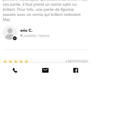
ces partie, il faut prend un vernis satin ou
brillant. Pour Info, une partie de figurine
passée avec un vernis qui brillent redevient
Mat.
eric C.
AUBIÈRE, FRANCE
5
★★★★★
1 MONTH AGO
tres bonne
la possibilité de commander a la grappe
Product:
Grappe - WARGAME ATLANTIC - Foot Knights (1150-
1320)
jean G.
MAISONS-ALFORT, J