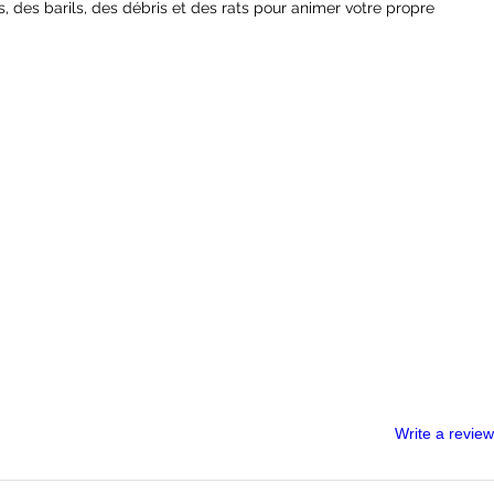
 des barils, des débris et des rats pour animer votre propre
lastique pré-colorés, y compris:
t peut nécessiter un assemblage.
Write a review