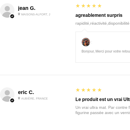
5
★★★★★
jean G.
MAISONS-ALFORT, J
agreablement surpris
rapidité,réactivité,disponibilit
:
Bonjour, Merci pour votre retour
5
★★★★★
eric C.
AUBIÈRE, FRANCE
Le produit est un vrai Ult
Un vrai ultra mat. Par contre f
figurine passée avec un vernis