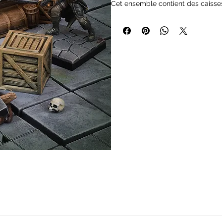
Cet ensemble contient des caisses,
donjon !
Ce pack contient 24 éléments en p
- 2 tas de bûches brunes
- 2 tas de caisses brunes
- 2 caisses brunes
- 4 Barricades de débris bruns
- 4 tas de débris bruns
- 2 crânes bruns
- 2 colonies de rats bruns
- 2 rats bruns
NB : Le décor est fourni non peint e