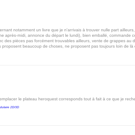
rnant notamment un livre que je n'arrivais à trouver nulle part aille
 après-midi, annonce du départ le lundi), bien emballé, commande comp
s avec des pièces pas forcément trouvables ailleurs, vente de grappes au
les proposent beaucoup de choses, ne proposent pas toujours loin de là
remplacer le plateau heroquest corresponds tout à fait à ce que je reche
dulaire 2D/3D