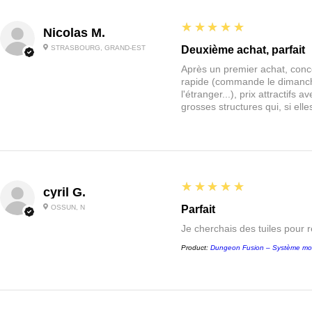
5
★★★★★
Nicolas M.
STRASBOURG, GRAND-EST
Deuxième achat, parfait
Après un premier achat, conce
rapide (commande le dimanche
l'étranger...), prix attractif
grosses structures qui, si el
5
★★★★★
cyril G.
OSSUN, N
Parfait
Je cherchais des tuiles pour 
Product:
Dungeon Fusion – Système mo