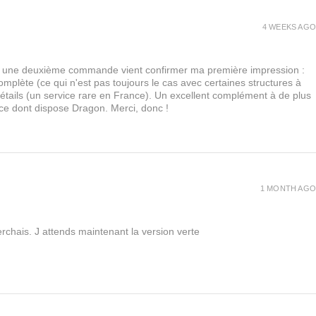
4 WEEKS AGO
urs, une deuxième commande vient confirmer ma première impression :
lète (ce qui n'est pas toujours le cas avec certaines structures à
 détails (un service rare en France). Un excellent complément à de plus
 ce dont dispose Dragon. Merci, donc !
1 MONTH AGO
rchais. J attends maintenant la version verte