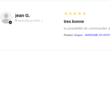
5
★★★★★
jean G.
MAISONS-ALFORT, J
tres bonne
la possibilité de commander 
Product:
Grappe - WARGAME ATLANTIC -