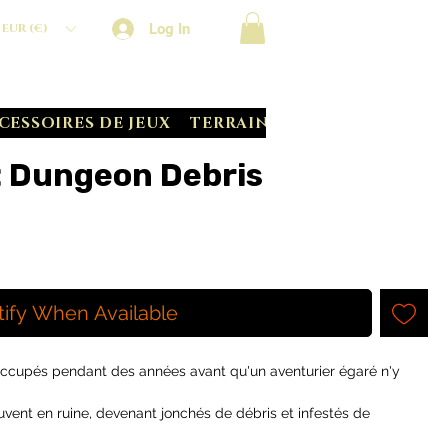
Log In
EUR (€)
CESSOIRES DE JEUX
TERRAIN CRATE
BATTLE S
 : Dungeon Debris
tify When Available
occupés pendant des années avant qu'un aventurier égaré n'y
vent en ruine, devenant jonchés de débris et infestés de