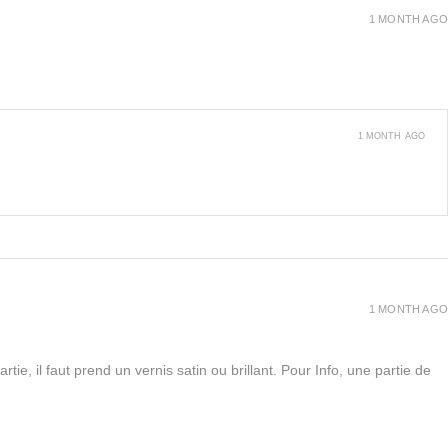
1 MONTH AGO
1 MONTH AGO
1 MONTH AGO
rtie, il faut prend un vernis satin ou brillant. Pour Info, une partie de