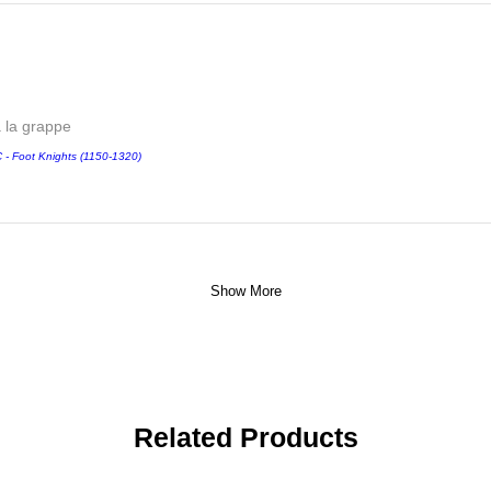
a la grappe
 Foot Knights (1150-1320)
Show More
Related Products