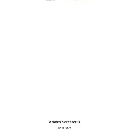
Araves Sorcerer B
Quick View
Price
€9.80