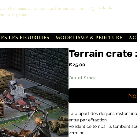
8/26 : Commandes traitées une fois par semaine
durant la période.
ES LES FIGURINES
MODELISME & PEINTURE
AC
Terrain crate
Price
€25.00
Out of Stock
No
La plupart des donjons restent in
entre par effraction.
Pendant ce temps, ils tombent sou
vermine.