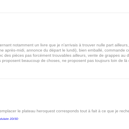
rnant notamment un livre que je n'arrivais à trouver nulle part aille
 après-midi, annonce du départ le lundi), bien emballé, commande comp
s avec des pièces pas forcément trouvables ailleurs, vente de grappes au
les proposent beaucoup de choses, ne proposent pas toujours loin de là
remplacer le plateau heroquest corresponds tout à fait à ce que je reche
dulaire 2D/3D