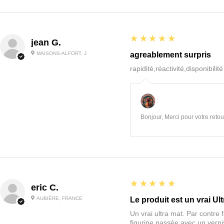
5
★★★★★
jean G.
MAISONS-ALFORT, J
agreablement surpris
rapidité,réactivité,disponibilit
:
Bonjour, Merci pour votre retour
5
★★★★★
eric C.
AUBIÈRE, FRANCE
Le produit est un vrai Ult
Un vrai ultra mat. Par contre f
figurine passée avec un vernis