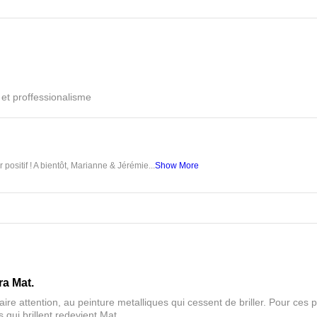
é et proffessionalisme
 positif ! A bientôt, Marianne & Jérémie...
Show More
ra Mat.
aire attention, au peinture metalliques qui cessent de briller. Pour ces pa
 qui brillent redevient Mat.