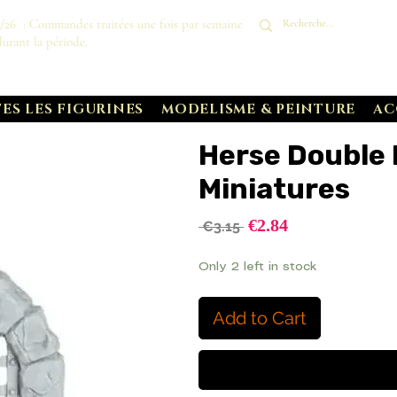
8/26 : Commandes traitées une fois par semaine
durant la période.
ES LES FIGURINES
MODELISME & PEINTURE
AC
Herse Double
Miniatures
Sale
€2.84
Regular
 €3.15 
Price
Price
Only 2 left in stock
Add to Cart