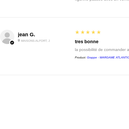
5
★★★★★
jean G.
MAISONS-ALFORT, J
tres bonne
la possibilité de commander 
Product:
Grappe - WARGAME ATLANTIC -