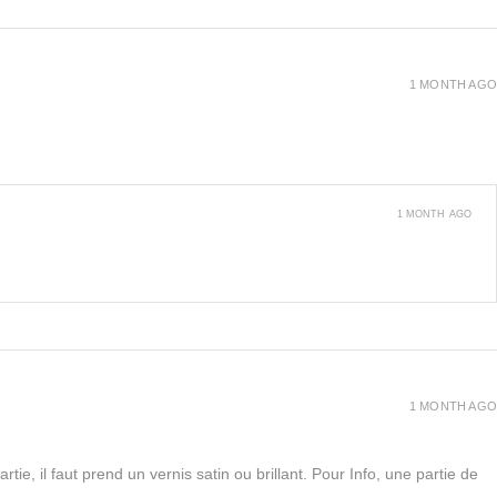
1 MONTH AGO
1 MONTH AGO
1 MONTH AGO
rtie, il faut prend un vernis satin ou brillant. Pour Info, une partie de