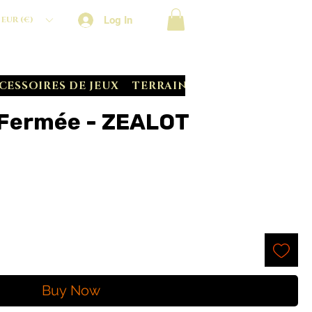
Log In
EUR (€)
CESSOIRES DE JEUX
TERRAIN CRATE
BATTLE S
 Fermée - ZEALOT
Buy Now