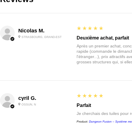
5
★★★★★
Nicolas M.
STRASBOURG, GRAND-EST
Deuxième achat, parfait
Après un premier achat, conce
rapide (commande le dimanche
l'étranger...), prix attractif
grosses structures qui, si el
5
★★★★★
cyril G.
OSSUN, N
Parfait
Je cherchais des tuiles pour 
Product:
Dungeon Fusion – Système mo