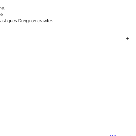
ne.
e.
ntastiques Dungeon crawler.
en résine PU de qualité.
a « superglue » et dans certains cas, un léger nettoyage s sera
a peinture.
pas recommandé pour les enfants de moins de 8 ans sans
t par Zealot Miniatures Ltd.