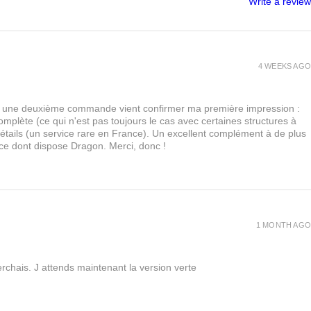
Write a review
4 WEEKS AGO
urs, une deuxième commande vient confirmer ma première impression :
lète (ce qui n'est pas toujours le cas avec certaines structures à
 détails (un service rare en France). Un excellent complément à de plus
 ce dont dispose Dragon. Merci, donc !
1 MONTH AGO
rchais. J attends maintenant la version verte