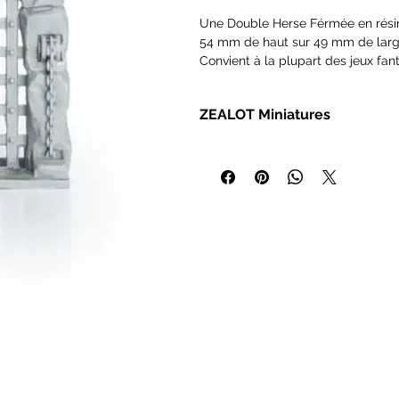
Une Double Herse Férmée en rési
54 mm de haut sur 49 mm de larg
Convient à la plupart des jeux fa
ZEALOT Miniatures
Miniatures de collection moulées 
Nécessite un assemblage avec de l
nécessaire avant l'assemblage et l
Ceci n'est pas un jouet et n'est 
surveillance.
Sculpté par : Eddie Fisher - Produi