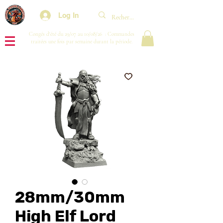
Log In
Congés d'été du 29/07 au 10/08/26 : Commandes
traitées une fois par semaine durant la période.
28mm/30mm
High Elf Lord