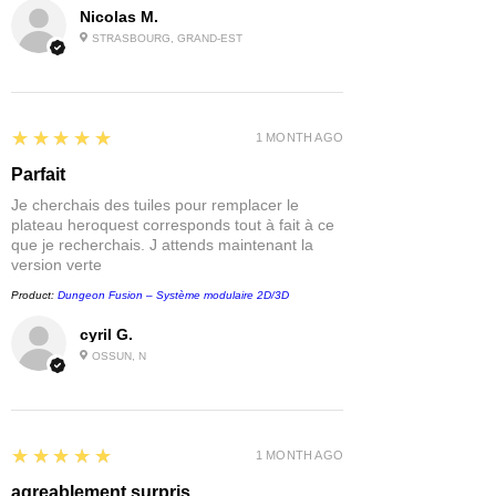
Nicolas M.
STRASBOURG, GRAND-EST
5
★★★★★
1 MONTH AGO
Parfait
Je cherchais des tuiles pour remplacer le
plateau heroquest corresponds tout à fait à ce
que je recherchais. J attends maintenant la
version verte
Product:
Dungeon Fusion – Système modulaire 2D/3D
cyril G.
OSSUN, N
5
★★★★★
1 MONTH AGO
agreablement surpris