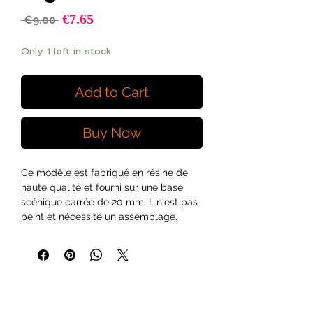
Sale
€7.65
Regular
 €9.00 
Price
Price
Only 1 left in stock
Add to Cart
Buy Now
Ce modèle est fabriqué en résine de 
haute qualité et fourni sur une base 
scénique carrée de 20 mm. Il n'est pas 
peint et nécessite un assemblage.