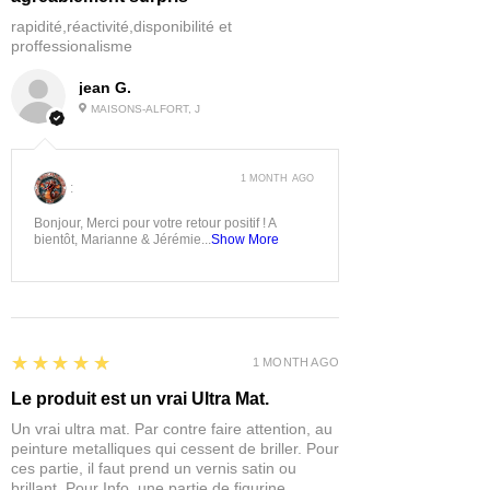
rapidité,réactivité,disponibilité et
proffessionalisme
jean G.
MAISONS-ALFORT, J
1 MONTH AGO
:
Bonjour, Merci pour votre retour positif ! A
bientôt, Marianne & Jérémie...
Show More
5
★★★★★
1 MONTH AGO
Le produit est un vrai Ultra Mat.
Un vrai ultra mat. Par contre faire attention, au
peinture metalliques qui cessent de briller. Pour
ces partie, il faut prend un vernis satin ou
brillant. Pour Info, une partie de figurine