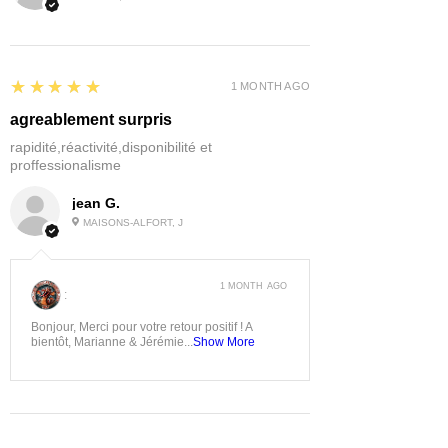
5
★★★★★
1 MONTH AGO
agreablement surpris
rapidité,réactivité,disponibilité et
proffessionalisme
jean G.
MAISONS-ALFORT, J
1 MONTH AGO
:
Bonjour, Merci pour votre retour positif ! A
bientôt, Marianne & Jérémie...
Show More