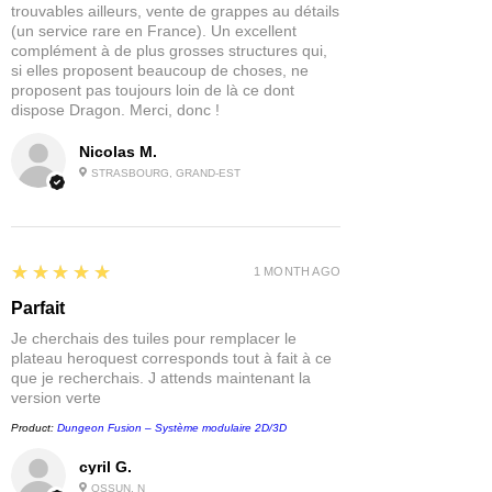
trouvables ailleurs, vente de grappes au détails
Selon stock fournisseur : 3–20 jours
(un service rare en France). Un excellent
Tous les modèles sont livrés non peints
Avantage pour vous : permet de vous
complément à de plus grosses structures qui,
et non assemblés.
proposer la gamme complète au
si elles proposent beaucoup de choses, ne
proposent pas toujours loin de là ce dont
meilleur prix !
dispose Dragon. Merci, donc !
Nicolas M.
STRASBOURG, GRAND-EST
5
★★★★★
1 MONTH AGO
Parfait
Je cherchais des tuiles pour remplacer le
plateau heroquest corresponds tout à fait à ce
que je recherchais. J attends maintenant la
version verte
Product:
Dungeon Fusion – Système modulaire 2D/3D
cyril G.
OSSUN, N