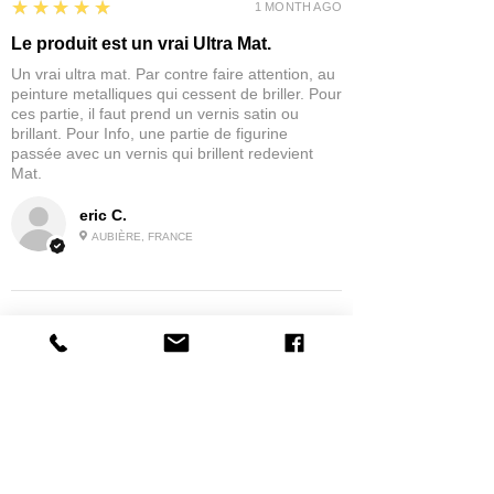
5
★★★★★
1 MONTH AGO
Le produit est un vrai Ultra Mat.
Un vrai ultra mat. Par contre faire attention, au
peinture metalliques qui cessent de briller. Pour
ces partie, il faut prend un vernis satin ou
brillant. Pour Info, une partie de figurine
passée avec un vernis qui brillent redevient
Mat.
eric C.
AUBIÈRE, FRANCE
5
★★★★★
1 MONTH AGO
tres bonne
la possibilité de commander a la grappe
Product:
Grappe - WARGAME ATLANTIC - Foot Knights (1150-
1320)
jean G.