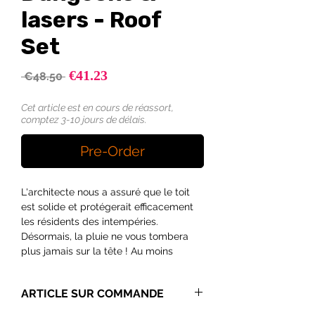
lasers - Roof
Set
Sale
€41.23
Regular
 €48.50 
Price
Price
Cet article est en cours de réassort,
comptez 3-10 jours de délais.
Pre-Order
L'architecte nous a assuré que le toit
est solide et protégerait efficacement
les résidents des intempéries.
Désormais, la pluie ne vous tombera
plus jamais sur la tête ! Au moins
jusqu'à la visite d'un géant, d'un dragon
ou d'un sorcier… Mais la pluie serait le
ARTICLE SUR COMMANDE
moindre de vos soucis à ce moment-là.