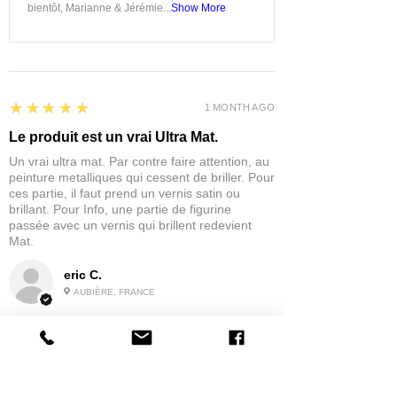
bientôt, Marianne & Jérémie...
Show More
5
★★★★★
1 MONTH AGO
Le produit est un vrai Ultra Mat.
Un vrai ultra mat. Par contre faire attention, au
peinture metalliques qui cessent de briller. Pour
ces partie, il faut prend un vernis satin ou
brillant. Pour Info, une partie de figurine
passée avec un vernis qui brillent redevient
Mat.
eric C.
AUBIÈRE, FRANCE
5
★★★★★
1 MONTH AGO