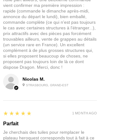
vient confirmer ma première impression :
point de départ pour une peinture plus
rapide (commande le dimanche après-midi,
professionnelle.
annonce du départ le lundi), bien emballé,
commande complète (ce qui n'est pas toujours
Ces peintures ont été conçues dans un
le cas avec certaines structures à l'étranger...),
pot de 60ml afin que vous ayez assez
prix attractifs avec des pièces pas forcément
de produit pour peindre des armées
trouvables ailleurs, vente de grappes au détails
(un service rare en France). Un excellent
entières avec facilité.
complément à de plus grosses structures qui,
si elles proposent beaucoup de choses, ne
Contenu : 1x Dipping Ink en 60ml
proposent pas toujours loin de là ce dont
dispose Dragon. Merci, donc !
Nicolas M.
STRASBOURG, GRAND-EST
5
★★★★★
1 MONTH AGO
Parfait
Je cherchais des tuiles pour remplacer le
plateau heroquest corresponds tout à fait à ce