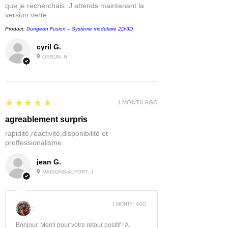
que je recherchais. J attends maintenant la
version verte
Product:
Dungeon Fusion – Système modulaire 2D/3D
cyril G.
OSSUN, N
5
★★★★★
1 MONTH AGO
agreablement surpris
rapidité,réactivité,disponibilité et
proffessionalisme
jean G.
MAISONS-ALFORT, J
1 MONTH AGO
:
Bonjour, Merci pour votre retour positif ! A