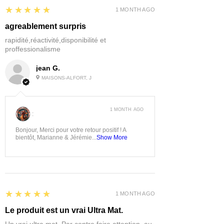
5
★★★★★
1 MONTH AGO
agreablement surpris
rapidité,réactivité,disponibilité et
proffessionalisme
jean G.
MAISONS-ALFORT, J
1 MONTH AGO
:
Bonjour, Merci pour votre retour positif ! A
bientôt, Marianne & Jérémie...
Show More
5
★★★★★
1 MONTH AGO
Le produit est un vrai Ultra Mat.