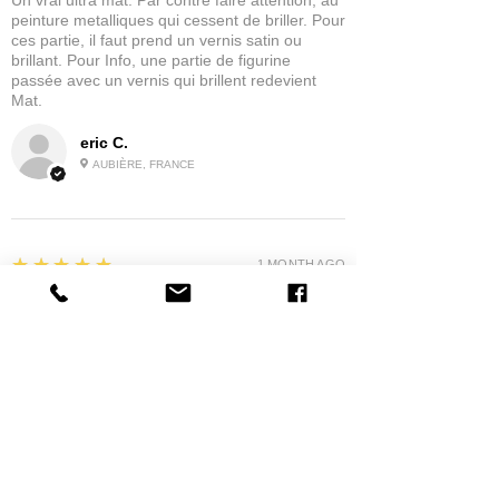
Un vrai ultra mat. Par contre faire attention, au
peinture metalliques qui cessent de briller. Pour
ces partie, il faut prend un vernis satin ou
brillant. Pour Info, une partie de figurine
passée avec un vernis qui brillent redevient
Mat.
eric C.
AUBIÈRE, FRANCE
5
★★★★★
1 MONTH AGO
tres bonne
la possibilité de commander a la grappe
Product:
Grappe - WARGAME ATLANTIC - Foot Knights (1150-
1320)
jean G.
MAISONS-ALFORT, J