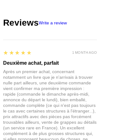
nombreuses années par les montagnes
et les peuples qui les protègent dans
les États vauhaemiens, les événements
Reviews
récents ont offert aux Seigneurs Noirs
Write a review
l'occasion rêvée de pénétrer sur le
continent. Accompagnés de hordes de
Hobgobelins qui exécutent leurs
moindres caprices, les Seigneurs Noirs
5
★★★★★
se délectent à dévaster tout sur leur
1 MONTH AGO
passage.
Deuxième achat, parfait
Après un premier achat, concernant
Heureusement pour les peuples
notamment un livre que je n'arrivais à trouver
d'ArcWorlde, les Seigneurs Noirs sont
nulle part ailleurs, une deuxième commande
tout aussi enclins à se faire la guerre,
vient confirmer ma première impression :
car la jalousie et l'envie brûlent en eux
rapide (commande le dimanche après-midi,
aussi férocement que leur soif
annonce du départ le lundi), bien emballé,
commande complète (ce qui n'est pas toujours
insatiable de pouvoir.
le cas avec certaines structures à l'étranger...),
prix attractifs avec des pièces pas forcément
Contenu :
trouvables ailleurs, vente de grappes au détails
1 figurine de Seigneur Noir
(un service rare en France). Un excellent
1 figurine de Hobgobelin avec Lance
complément à de plus grosses structures qui,
3 figurines de Subalternes
si elles proposent beaucoup de choses, ne