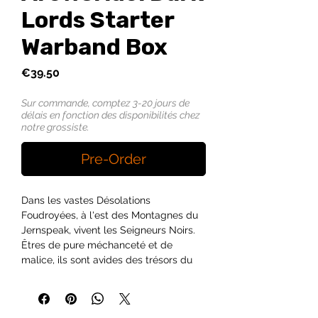
Lords Starter
Warband Box
Price
€39.50
Sur commande, comptez 3-20 jours de
délais en fonction des disponibilités chez
notre grossiste.
Pre-Order
Dans les vastes Désolations
Foudroyées, à l'est des Montagnes du
Jernspeak, vivent les Seigneurs Noirs.
Êtres de pure méchanceté et de
malice, ils sont avides des trésors du
Haut-ArcWorlde.
Bien que tenus à distance pendant de