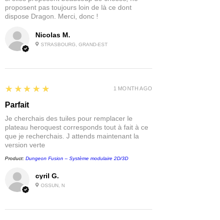
proposent pas toujours loin de là ce dont
dispose Dragon. Merci, donc !
NB : Les figurines sont fournies non
peintes et peuvent nécessiter un
Nicolas M.
assemblage. Les documents imprimés
STRASBOURG, GRAND-EST
sont fournis en anglais.
5
★★★★★
1 MONTH AGO
Parfait
Je cherchais des tuiles pour remplacer le
plateau heroquest corresponds tout à fait à ce
que je recherchais. J attends maintenant la
version verte
Product:
Dungeon Fusion – Système modulaire 2D/3D
cyril G.
OSSUN, N