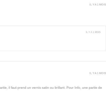
IL Y A 1 MOIS
IL Y A 1 MOIS
IL Y A 1 MOIS
rtie, il faut prend un vernis satin ou brillant. Pour Info, une partie de