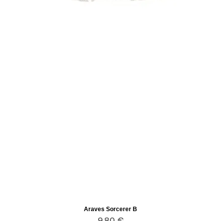
Araves Sorcerer B
Aperçu rapide
Prix
9,80 €