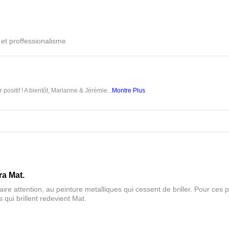
é et proffessionalisme
 positif ! A bientôt, Marianne & Jérémie...
Montre Plus
ra Mat.
aire attention, au peinture metalliques qui cessent de briller. Pour ces pa
 qui brillent redevient Mat.