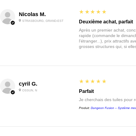
5
★★★★★
Nicolas M.
STRASBOURG, GRAND-EST
Deuxième achat, parfait
Après un premier achat, conce
rapide (commande le dimanche
l'étranger...), prix attractif
grosses structures qui, si el
5
★★★★★
cyril G.
OSSUN, N
Parfait
Je cherchais des tuiles pour 
Produit:
Dungeon Fusion – Système mod