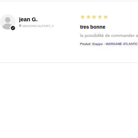
5
★★★★★
jean G.
MAISONS-ALFORT, J
tres bonne
la possibilité de commander 
Produit:
Grappe - WARGAME ATLANTIC - 