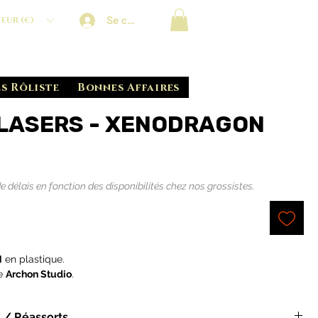
Se connecter
EUR (€)
s Rôliste
Bonnes Affaires
LASERS - XENODRAGON
el
délais en fonction des disponibilités chez nos grossistes.
N
en plastique.
re
Archon Studio
.
 / Réassorts