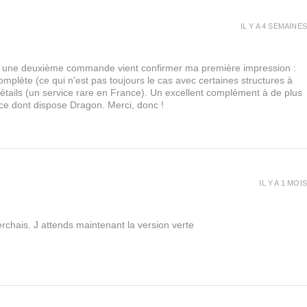
IL Y A 4 SEMAINES
urs, une deuxième commande vient confirmer ma première impression :
lète (ce qui n'est pas toujours le cas avec certaines structures à
 détails (un service rare en France). Un excellent complément à de plus
 ce dont dispose Dragon. Merci, donc !
IL Y A 1 MOIS
rchais. J attends maintenant la version verte