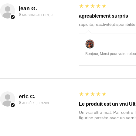
5
★★★★★
jean G.
MAISONS-ALFORT, J
agreablement surpris
rapidité,réactivité,disponibilit
:
Bonjour, Merci pour votre retour
5
★★★★★
eric C.
AUBIÈRE, FRANCE
Le produit est un vrai Ult
Un vrai ultra mat. Par contre f
figurine passée avec un vernis