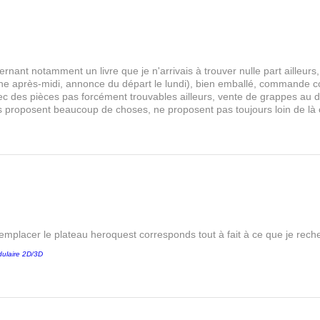
rnant notamment un livre que je n'arrivais à trouver nulle part aille
 après-midi, annonce du départ le lundi), bien emballé, commande comp
s avec des pièces pas forcément trouvables ailleurs, vente de grappes au
les proposent beaucoup de choses, ne proposent pas toujours loin de là
remplacer le plateau heroquest corresponds tout à fait à ce que je reche
ulaire 2D/3D