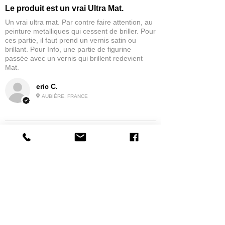
Le produit est un vrai Ultra Mat.
Un vrai ultra mat. Par contre faire attention, au
peinture metalliques qui cessent de briller. Pour
ces partie, il faut prend un vernis satin ou
brillant. Pour Info, une partie de figurine
passée avec un vernis qui brillent redevient
Mat.
eric C.
AUBIÈRE, FRANCE
5
★★★★★
IL Y A 1 MOIS
tres bonne
la possibilité de commander a la grappe
Produit:
Grappe - WARGAME ATLANTIC - Foot Knights (1150-
1320)
jean G.
MAISONS-ALFORT, J