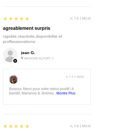
5
★★★★★
IL Y A 1 MOIS
agreablement surpris
rapidité,réactivité,disponibilité et
proffessionalisme
jean G.
MAISONS-ALFORT, J
IL Y A 1 MOIS
:
Bonjour, Merci pour votre retour positif ! A
bientôt, Marianne & Jérémie...
Montre Plus
5
★★★★★
IL Y A 1 MOIS