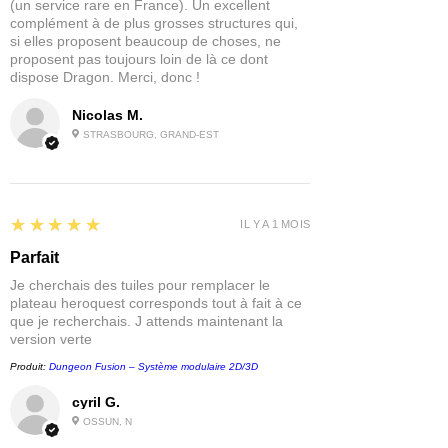
(un service rare en France). Un excellent
complément à de plus grosses structures qui,
si elles proposent beaucoup de choses, ne
proposent pas toujours loin de là ce dont
dispose Dragon. Merci, donc !
Nicolas M.
STRASBOURG, GRAND-EST
5
★★★★★
IL Y A 1 MOIS
Parfait
Je cherchais des tuiles pour remplacer le
plateau heroquest corresponds tout à fait à ce
que je recherchais. J attends maintenant la
version verte
Produit:
Dungeon Fusion – Système modulaire 2D/3D
cyril G.
OSSUN, N