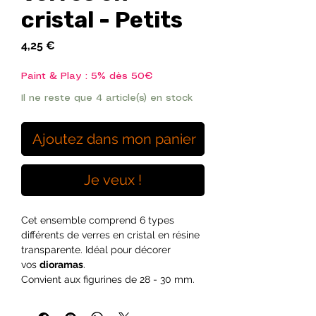
cristal - Petits
Prix
4,25 €
Paint & Play : 5% dès 50€
Il ne reste que 4 article(s) en stock
Ajoutez dans mon panier
Je veux !
Cet ensemble comprend 6 types
différents de verres en cristal en résine
transparente. Idéal pour décorer
vos
dioramas
.
Convient aux figurines de 28 - 30 mm.
Taille approximative entre 4 et 6
millimètres