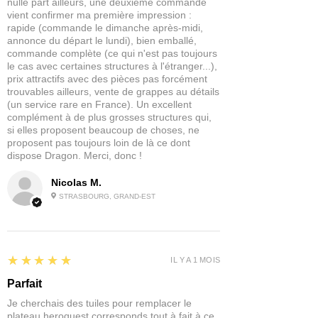
nulle part ailleurs, une deuxième commande
vient confirmer ma première impression :
rapide (commande le dimanche après-midi,
annonce du départ le lundi), bien emballé,
commande complète (ce qui n'est pas toujours
le cas avec certaines structures à l'étranger...),
prix attractifs avec des pièces pas forcément
trouvables ailleurs, vente de grappes au détails
(un service rare en France). Un excellent
complément à de plus grosses structures qui,
si elles proposent beaucoup de choses, ne
proposent pas toujours loin de là ce dont
dispose Dragon. Merci, donc !
Nicolas M.
STRASBOURG, GRAND-EST
5
★★★★★
IL Y A 1 MOIS
Parfait
Je cherchais des tuiles pour remplacer le
plateau heroquest corresponds tout à fait à ce