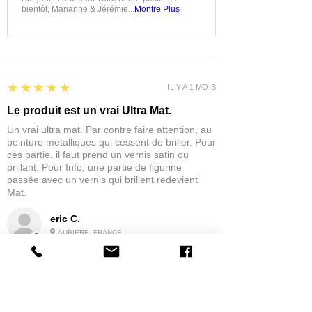
bientôt, Marianne & Jérémie...
Montre Plus
5
★★★★★
IL Y A 1 MOIS
Le produit est un vrai Ultra Mat.
Un vrai ultra mat. Par contre faire attention, au
peinture metalliques qui cessent de briller. Pour
ces partie, il faut prend un vernis satin ou
brillant. Pour Info, une partie de figurine
passée avec un vernis qui brillent redevient
Mat.
eric C.
AUBIÈRE, FRANCE
5
★★★★★
IL Y A 1 MOIS