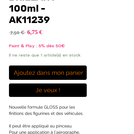
100ml -
AK11239
Prix
6,75 €
Prix
 7,50 € 
promotionnel
original
Paint & Play : 5% dès 50€
Il ne reste que 1 article(s) en stock
Ajoutez dans mon panier
Je veux !
Nouvelle formule GLOSS pour les
finitions des figurines et des véhicules.
Il peut être appliqué au pinceau.
Pour une application à l'aérographe,