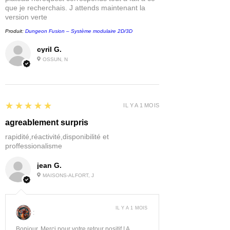
que je recherchais. J attends maintenant la
version verte
Produit:
Dungeon Fusion – Système modulaire 2D/3D
cyril G.
OSSUN, N
5
★★★★★
IL Y A 1 MOIS
agreablement surpris
rapidité,réactivité,disponibilité et
proffessionalisme
jean G.
MAISONS-ALFORT, J
IL Y A 1 MOIS
:
Bonjour, Merci pour votre retour positif ! A