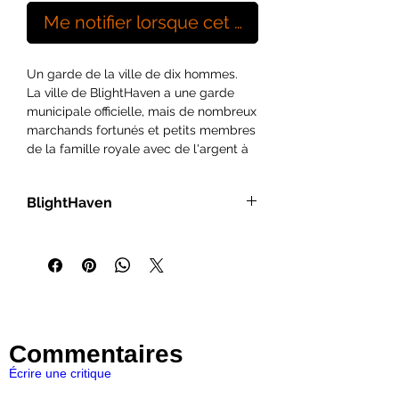
Me notifier lorsque cet article est disponibl
Un garde de la ville de dix hommes.
La ville de BlightHaven a une garde
municipale officielle, mais de nombreux
marchands fortunés et petits membres
de la famille royale avec de l'argent à
revendre créent souvent leur propre
milice.
BlightHaven
Leur formation peut varier énormément
bien qu'ils soient généralement très
Warbands en 15 mm pour les jeux
bien équipés.
d'escarmouche, les explorations de
donjons et les jeux de rôle, tirés des
gammes Demonworld et Empires au
début, mais la gamme s'élargira pour
inclure de nouvelles sculptures et de
Commentaires
nombreux accessoires.
Écrire une critique