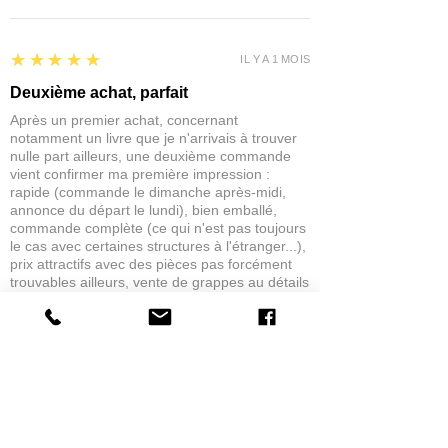
5
★★★★★
IL Y A 1 MOIS
Deuxième achat, parfait
Après un premier achat, concernant
notamment un livre que je n'arrivais à trouver
nulle part ailleurs, une deuxième commande
vient confirmer ma première impression :
rapide (commande le dimanche après-midi,
annonce du départ le lundi), bien emballé,
commande complète (ce qui n'est pas toujours
le cas avec certaines structures à l'étranger...),
prix attractifs avec des pièces pas forcément
trouvables ailleurs, vente de grappes au détails
(un service rare en France). Un excellent
complément à de plus grosses structures qui,
si elles proposent beaucoup de choses, ne
proposent pas toujours loin de là ce dont
dispose Dragon. Merci, donc !
Nicolas M.
STRASBOURG, GRAND-EST