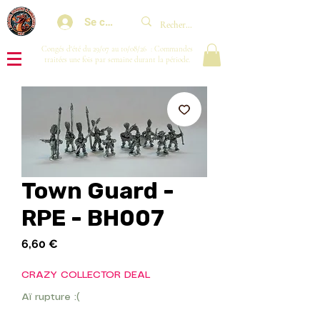
Se connecter
Congés d'été du 29/07 au 10/08/26 : Commandes
traitées une fois par semaine durant la période.
Town Guard -
RPE - BH007
Prix
6,60 €
CRAZY COLLECTOR DEAL
Aï rupture :(