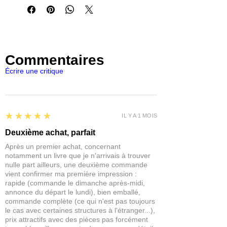
alors que les Impériaux et les
Stormcloaks se battent pour la
suprématie.
Dans les anciens tumulus, les morts
agités sortent de leur sommeil.
Commentaires
Les squelettes et les redoutables
Draugr gardent jalousement leurs
Écrire une critique
trésors des bandes d'aventures de
fouille.
The Elder Scrolls: A Call to Arms est un
5
★★★★★
IL Y A 1 MOIS
wargame d'aventure se déroulant dans
le monde de Tamriel. Rassemblez vos
Deuxième achat, parfait
héros et aventurez-vous dans les
Après un premier achat, concernant
tombes et les ruines hantées de
notamment un livre que je n'arrivais à trouver
Draugr, à la recherche de trésors et de
nulle part ailleurs, une deuxième commande
gloire. Ou, combattez la guerre civile
vient confirmer ma première impression :
rapide (commande le dimanche après-midi,
alors que les Stormcloaks et les
annonce du départ le lundi), bien emballé,
Impériaux se battent pour l'avenir de
commande complète (ce qui n'est pas toujours
Skyrim.
le cas avec certaines structures à l'étranger...),
prix attractifs avec des pièces pas forcément
Contient: