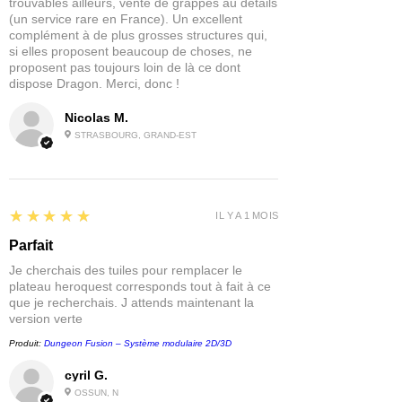
trouvables ailleurs, vente de grappes au détails
(un service rare en France). Un excellent
complément à de plus grosses structures qui,
1 x The Elder Scrolls : Call to Arms
si elles proposent beaucoup de choses, ne
Core Rules
proposent pas toujours loin de là ce dont
Livre de règles de base, livre de
dispose Dragon. Merci, donc !
quêtes, Escape from Helgen
Quickstart
Nicolas M.
Plus de 200 cartes comprenant des
STRASBOURG, GRAND-EST
héros, des partisans, des
adversaires, des quêtes et plus
encore
2 feuilles de comptoir
5
★★★★★
IL Y A 1 MOIS
prédécoupées
13 dés de jeu spéciaux
Parfait
1 x ensemble de démarrage en
Je cherchais des tuiles pour remplacer le
plastique impérial
plateau heroquest corresponds tout à fait à ce
Hadvar, héros de Helgen
que je recherchais. J attends maintenant la
version verte
Mage impérial
3 x soldats impériaux
Produit:
Dungeon Fusion – Système modulaire 2D/3D
1 x kit de démarrage en plastique
cyril G.
Stormcloak
1 x Ralof, Guerrier de la Résistance
OSSUN, N