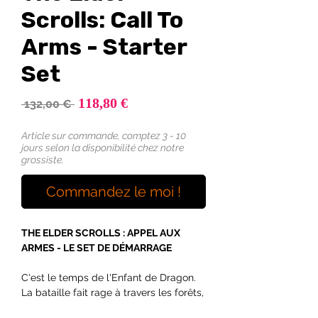
Scrolls: Call To
Arms - Starter
Set
Prix
118,80 €
Prix
 132,00 € 
promotionnel
original
Article sur commande, comptez 3 - 10
jours selon la disponibilité chez notre
grossiste.
Commandez le moi !
THE ELDER SCROLLS : APPEL AUX
ARMES - LE SET DE DÉMARRAGE
C'est le temps de l'Enfant de Dragon.
La bataille fait rage à travers les forêts,
les plaines et les montagnes de Skyrim