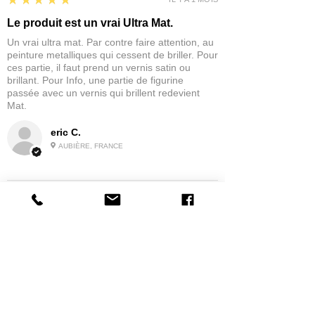
★★★★★
Le produit est un vrai Ultra Mat.
Un vrai ultra mat. Par contre faire attention, au
peinture metalliques qui cessent de briller. Pour
ces partie, il faut prend un vernis satin ou
brillant. Pour Info, une partie de figurine
passée avec un vernis qui brillent redevient
Mat.
eric C.
AUBIÈRE, FRANCE
5
★★★★★
IL Y A 1 MOIS
tres bonne
la possibilité de commander a la grappe
Produit:
Grappe - WARGAME ATLANTIC - Foot Knights (1150-
1320)
jean G.