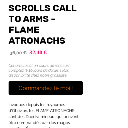
SCROLLS CALL
TO ARMS -
FLAME
ATRONACHS
Prix
32,40 €
Prix
 36,00 € 
promotionnel
original
Cet article est en cours de réassort,
comptez 3-10 jours de délais selon
disponibilité chez notre grossiste.
Commandez le moi !
Invoqués depuis les royaumes
d'Oblivion, les FLAME ATRONACHS
sont des Daedra mineurs qui peuvent
être commandés par des mages