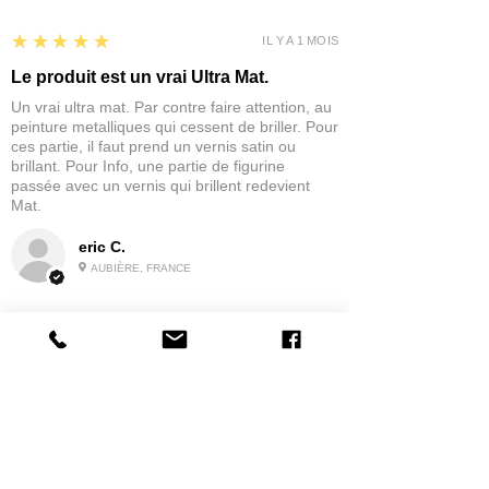
5
★★★★★
IL Y A 1 MOIS
Le produit est un vrai Ultra Mat.
Un vrai ultra mat. Par contre faire attention, au
peinture metalliques qui cessent de briller. Pour
ces partie, il faut prend un vernis satin ou
brillant. Pour Info, une partie de figurine
passée avec un vernis qui brillent redevient
Mat.
eric C.
AUBIÈRE, FRANCE
5
★★★★★
IL Y A 1 MOIS
tres bonne
la possibilité de commander a la grappe
Produit:
Grappe - WARGAME ATLANTIC - Foot Knights (1150-
1320)