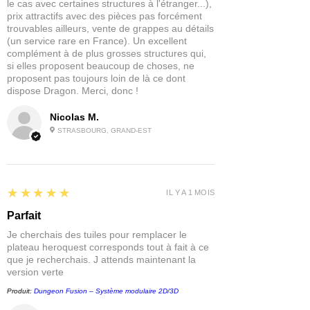
le cas avec certaines structures à l'étranger...),
L'étrange métal ressemblant à du
prix attractifs avec des pièces pas forcément
bronze utilisé dans une grande partie
trouvables ailleurs, vente de grappes au détails
de l'ingénierie des Dwemers est une
(un service rare en France). Un excellent
complément à de plus grosses structures qui,
ressource précieuse qui peut être pillée
si elles proposent beaucoup de choses, ne
dans des coffres solides découverts
proposent pas toujours loin de là ce dont
dans leurs forteresses encore actives.
dispose Dragon. Merci, donc !
Malgré le danger, il y a beaucoup à
apprendre et à gagner de ces
Nicolas M.
monuments magnifiques et durables à
STRASBOURG, GRAND-EST
un peuple perdu.
Ces figurines en résine peuvent être
utilisées pour remplacer les jetons
Treasure, Master Treasure et Objective
5
★★★★★
IL Y A 1 MOIS
de The Elder Scrolls : Call to Arms
Core Rule box.
Parfait
Je cherchais des tuiles pour remplacer le
Contient :
plateau heroquest corresponds tout à fait à ce
2x coffre au trésor maître
que je recherchais. J attends maintenant la
version verte
2x bouton pilier
2x pilier de puzzle
Produit:
Dungeon Fusion – Système modulaire 2D/3D
2x levier