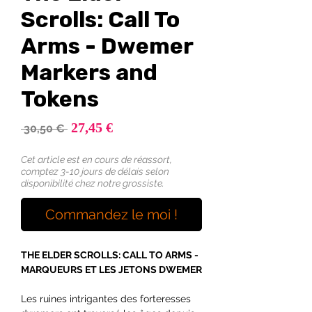
Scrolls: Call To
Arms - Dwemer
Markers and
Tokens
Prix
27,45 €
Prix
 30,50 € 
promotionnel
original
Cet article est en cours de réassort,
comptez 3-10 jours de délais selon
disponibilité chez notre grossiste.
Commandez le moi !
THE ELDER SCROLLS: CALL TO ARMS -
MARQUEURS ET LES JETONS DWEMER
Les ruines intrigantes des forteresses