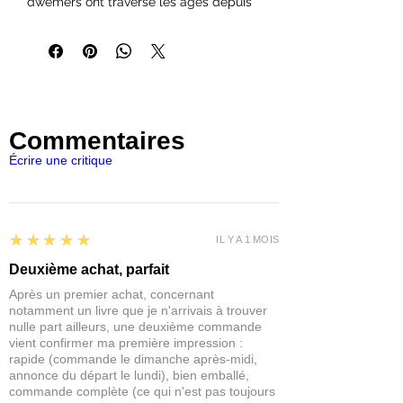
dwemers ont traversé les âges depuis
la disparition de leurs bâtisseurs. Qu'ils
aient résisté si longtemps témoigne de
l'habileté des Dwemers et des
matériaux étranges et durables utilisés
dans leurs constructions. Une poignée
de bâtiments à la surface conduisent
Commentaires
inévitablement les âmes aventureuses
dans des chambres souterraines, où
Écrire une critique
des machines extraordinaires peuvent
encore fonctionner, alimentées par la
vapeur et la foudre.
5
★★★★★
IL Y A 1 MOIS
Avancez prudemment dans ces
couloirs déserts et priez pour que les
Deuxième achat, parfait
boutons et les leviers que vous
Après un premier achat, concernant
rencontrez ouvrent de nouvelles voies,
notamment un livre que je n'arrivais à trouver
au lieu d'invoquer des gardiens
nulle part ailleurs, une deuxième commande
mécaniques ou d'activer des pièges
vient confirmer ma première impression :
rapide (commande le dimanche après-midi,
enflammés. Si vous survivez à de telles
annonce du départ le lundi), bien emballé,
rencontres, vous pouvez récolter de
commande complète (ce qui n'est pas toujours
grandes récompenses.