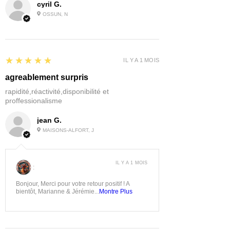
cyril G.
8x coffres au trésor dwemers
Veuillez noter:
OSSUN, N
Le produit est fourni non peint et non
assemblé
5
★★★★★
IL Y A 1 MOIS
agreablement surpris
rapidité,réactivité,disponibilité et
proffessionalisme
jean G.
MAISONS-ALFORT, J
IL Y A 1 MOIS
:
Bonjour, Merci pour votre retour positif ! A
bientôt, Marianne & Jérémie...
Montre Plus