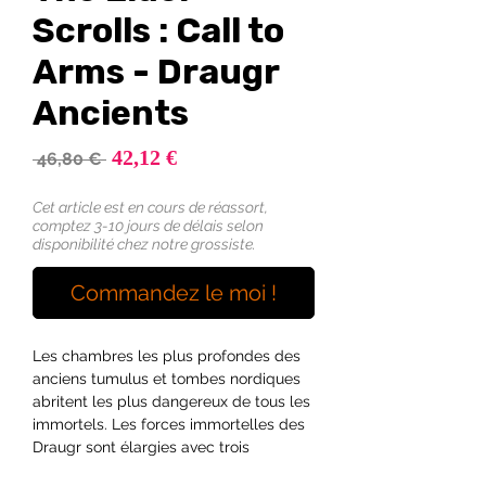
Scrolls : Call to
Arms - Draugr
Ancients
Prix
42,12 €
Prix
 46,80 € 
promotionnel
original
Cet article est en cours de réassort,
comptez 3-10 jours de délais selon
disponibilité chez notre grossiste.
Commandez le moi !
Les chambres les plus profondes des
anciens tumulus et tombes nordiques
abritent les plus dangereux de tous les
immortels. Les forces immortelles des
Draugr sont élargies avec trois
HULKING DRAUGR sauvages avec des