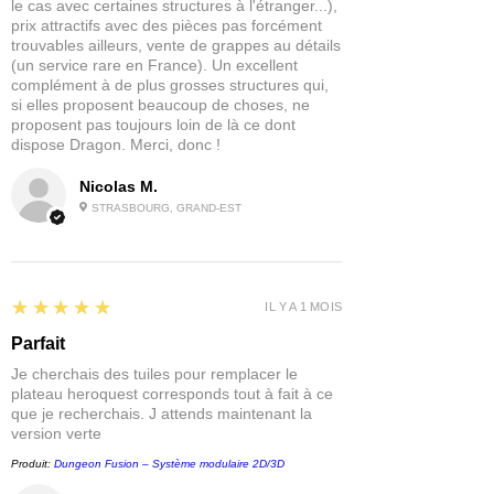
le cas avec certaines structures à l'étranger...),
Chapter Two Card Park - Steam and
prix attractifs avec des pièces pas forcément
Shadow qui comprend toutes les
trouvables ailleurs, vente de grappes au détails
cartes de personnage, de nouveaux
(un service rare en France). Un excellent
complément à de plus grosses structures qui,
équipements, des quêtes et plus
si elles proposent beaucoup de choses, ne
encore !
proposent pas toujours loin de là ce dont
©2020 Bethesda Softworks, une
dispose Dragon. Merci, donc !
société ZeniMax Media. Tous les droits
sont réservés.
Nicolas M.
STRASBOURG, GRAND-EST
5
★★★★★
IL Y A 1 MOIS
Parfait
Je cherchais des tuiles pour remplacer le
plateau heroquest corresponds tout à fait à ce
que je recherchais. J attends maintenant la
version verte
Produit:
Dungeon Fusion – Système modulaire 2D/3D