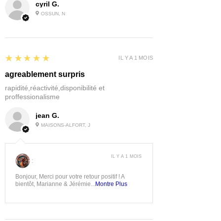
cyril G.
OSSUN, N
5
★★★★★
IL Y A 1 MOIS
agreablement surpris
rapidité,réactivité,disponibilité et
proffessionalisme
jean G.
MAISONS-ALFORT, J
IL Y A 1 MOIS
:
Bonjour, Merci pour votre retour positif ! A
bientôt, Marianne & Jérémie...
Montre Plus