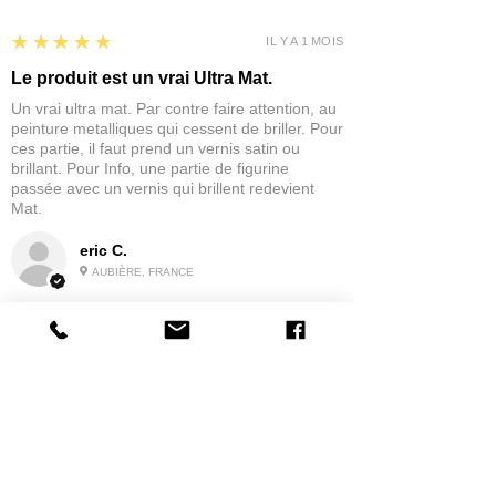
5
★★★★★
IL Y A 1 MOIS
Le produit est un vrai Ultra Mat.
Un vrai ultra mat. Par contre faire attention, au
peinture metalliques qui cessent de briller. Pour
ces partie, il faut prend un vernis satin ou
brillant. Pour Info, une partie de figurine
passée avec un vernis qui brillent redevient
Mat.
eric C.
AUBIÈRE, FRANCE
5
★★★★★
IL Y A 1 MOIS
tres bonne
la possibilité de commander a la grappe
Produit:
Grappe - WARGAME ATLANTIC - Foot Knights (1150-
1320)