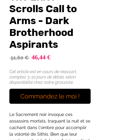
Scrolls Call to
Arms - Dark
Brotherhood
Aspirants
Prix
46,44 €
Prix
 51,60 € 
promotionnel
original
Cet article est en cours de réassort,
comptez 3-10 jours de délais selon
disponibilité chez notre grossiste.
Commandez le moi !
Le Sacrement noir invoque ces
assassins mortels, traquant la nuit et se
cachant dans l'ombre pour accomplir
la volonté de Sithis. Bien que leur