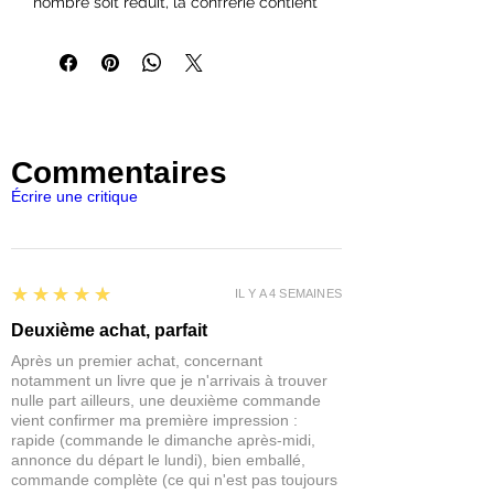
nombre soit réduit, la confrérie contient
encore de nombreux ASSASSINS
cherchant à gagner les faveurs de la
Mère de la Nuit. Seuls ceux qui sont
totalement sans pitié peuvent rejoindre
la fraternité, devenant des INITIÉS sur
le chemin obscur.
Commentaires
Comprend :
Écrire une critique
3 x Assassins de la Confrérie noire
3 X Initiés de la Confrérie noire
6 x bases scéniques
5
★★★★★
IL Y A 4 SEMAINES
Cet ensemble contient six miniatures
Deuxième achat, parfait
en résine multi-pièces de haute qualité
Après un premier achat, concernant
à l'échelle 32 mm avec une base
notamment un livre que je n'arrivais à trouver
scénique.
nulle part ailleurs, une deuxième commande
Nécessite un peu d'assemblage. Livré
vient confirmer ma première impression :
rapide (commande le dimanche après-midi,
non peint.
annonce du départ le lundi), bien emballé,
Cet ensemble est pris en charge par
commande complète (ce qui n'est pas toujours
The Elder Scrolls : Call to Arms -