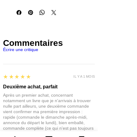
l'eau ou un diluant acrylique pour
modifier sa fluidité.
Cette
pâte texturée
est d'une
consistance épaisse et dense,
adaptée pour représenter des
textures
de rouille
sur les bases
Commentaires
de
scènes
de
diorama
ou de
vignettes
.
Elle peut être facilement étalée avec
Écrire une critique
un pinceau ou une spatule. Sèche en 5-
30 minutes selon l'épaisseur de la
couche. Soluble dans l'eau. Les outils
peuvent être nettoyés avec de l'eau.
5
★★★★★
IL Y A 1 MOIS
Contient 1 flacon de
pâte de texture
de
30 ml.
Deuxième achat, parfait
Après un premier achat, concernant
notamment un livre que je n'arrivais à trouver
nulle part ailleurs, une deuxième commande
vient confirmer ma première impression :
rapide (commande le dimanche après-midi,
annonce du départ le lundi), bien emballé,
commande complète (ce qui n'est pas toujours
le cas avec certaines structures à l'étranger...),