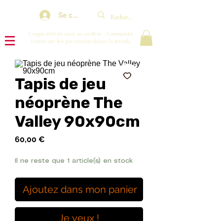
Se connecter
Congés d'été du 29/07 au 10/08/26 : Commandes
traitées une fois par semaine durant la période.
Tapis de jeu
néoprène The
Valley 90x90cm
Prix
60,00 €
Il ne reste que 1 article(s) en stock
Ajoutez dans mon panier
Je veux !