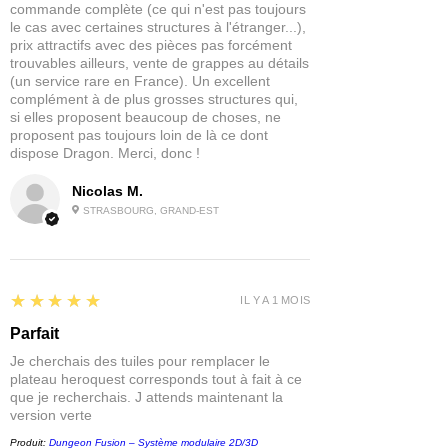
commande complète (ce qui n'est pas toujours
le cas avec certaines structures à l'étranger...),
prix attractifs avec des pièces pas forcément
trouvables ailleurs, vente de grappes au détails
(un service rare en France). Un excellent
complément à de plus grosses structures qui,
si elles proposent beaucoup de choses, ne
proposent pas toujours loin de là ce dont
dispose Dragon. Merci, donc !
Nicolas M.
STRASBOURG, GRAND-EST
5
★★★★★
IL Y A 1 MOIS
Parfait
Je cherchais des tuiles pour remplacer le
plateau heroquest corresponds tout à fait à ce
que je recherchais. J attends maintenant la
version verte
Produit:
Dungeon Fusion – Système modulaire 2D/3D