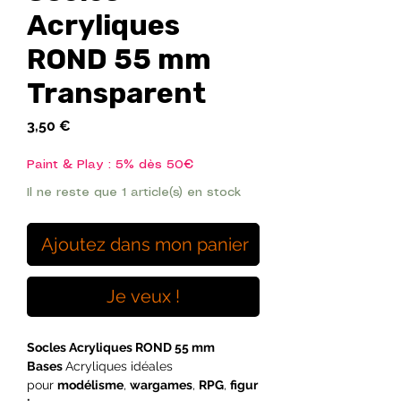
Acryliques
ROND 55 mm
Transparent
Prix
3,50 €
Paint & Play : 5% dès 50€
Il ne reste que 1 article(s) en stock
Ajoutez dans mon panier
Je veux !
Socles Acryliques ROND 55 mm
Bases
Acryliques idéales
pour
modélisme
,
wargames
,
RPG
,
figur