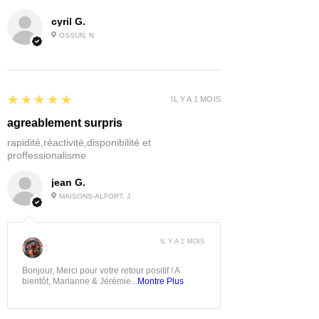
cyril G.
OSSUN, N
5
★★★★★
IL Y A 1 MOIS
agreablement surpris
rapidité,réactivité,disponibilité et
proffessionalisme
jean G.
MAISONS-ALFORT, J
IL Y A 1 MOIS
:
Bonjour, Merci pour votre retour positif ! A
bientôt, Marianne & Jérémie...
Montre Plus