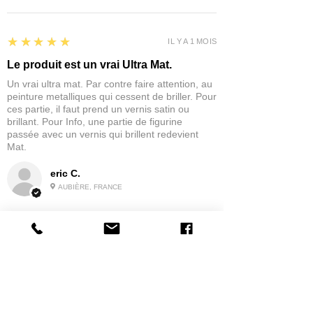
5
★★★★★
IL Y A 1 MOIS
Le produit est un vrai Ultra Mat.
Un vrai ultra mat. Par contre faire attention, au
peinture metalliques qui cessent de briller. Pour
ces partie, il faut prend un vernis satin ou
brillant. Pour Info, une partie de figurine
passée avec un vernis qui brillent redevient
Mat.
eric C.
AUBIÈRE, FRANCE
5
★★★★★
IL Y A 1 MOIS
tres bonne
la possibilité de commander a la grappe
Produit:
Grappe - WARGAME ATLANTIC - Foot Knights (1150-