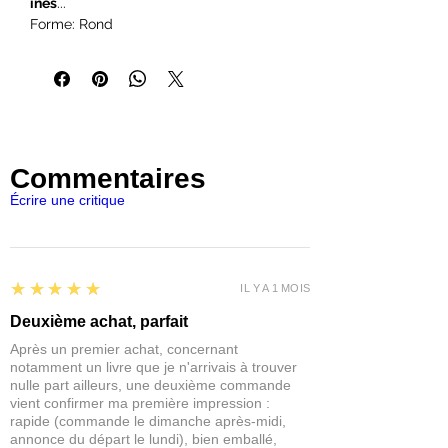
ines
...
Forme: Rond
Couleur: Transparent
Épaisseur: 3mm
Contenu: 5 socles
Commentaires
Écrire une critique
5
★★★★★
IL Y A 1 MOIS
Deuxième achat, parfait
Après un premier achat, concernant
notamment un livre que je n'arrivais à trouver
nulle part ailleurs, une deuxième commande
vient confirmer ma première impression :
rapide (commande le dimanche après-midi,
annonce du départ le lundi), bien emballé,