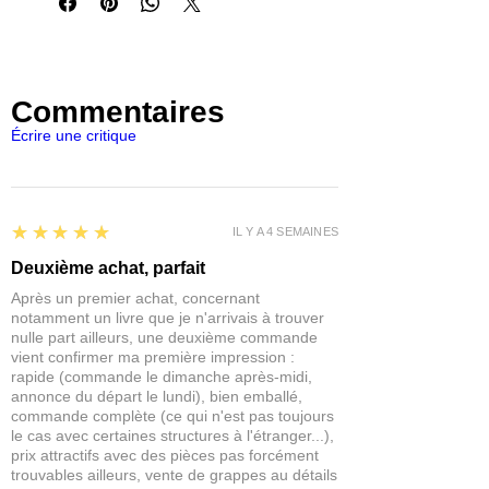
et tailles pour répondre à tous les
besoins et à toutes les échelles.
Ce produit est livré non peint et est
parfait pour l'échelle
1:48
.
Commentaires
Chaque ensemble contient 15x rats en
Écrire une critique
résine.
5
★★★★★
IL Y A 4 SEMAINES
Deuxième achat, parfait
Après un premier achat, concernant
notamment un livre que je n'arrivais à trouver
nulle part ailleurs, une deuxième commande
vient confirmer ma première impression :
rapide (commande le dimanche après-midi,
annonce du départ le lundi), bien emballé,
commande complète (ce qui n'est pas toujours
le cas avec certaines structures à l'étranger...),
prix attractifs avec des pièces pas forcément
trouvables ailleurs, vente de grappes au détails