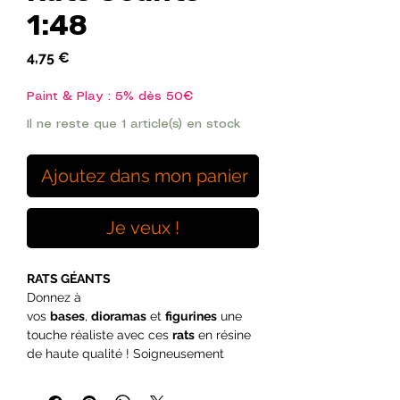
1:48
Prix
4,75 €
Paint & Play : 5% dès 50€
Il ne reste que 1 article(s) en stock
Ajoutez dans mon panier
Je veux !
RATS GÉANTS
Donnez à
vos
bases
,
dioramas
et
figurines
une
touche réaliste avec ces
rats
en résine
de haute qualité ! Soigneusement
conçus pour imiter les espèces réelles,
ces rats existent en différentes formes