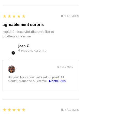
5
★★★★★
IL Y A 1 MOIS
agreablement surpris
rapidité,réactivité,disponibilité et
proffessionalisme
jean G.
MAISONS-ALFORT, J
IL Y A 1 MOIS
:
Bonjour, Merci pour votre retour positif ! A
bientôt, Marianne & Jérémie...
Montre Plus
5
★★★★★
IL Y A 1 MOIS