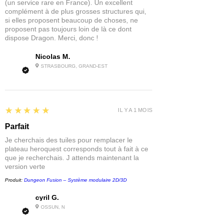
(un service rare en France). Un excellent
complément à de plus grosses structures qui,
si elles proposent beaucoup de choses, ne
proposent pas toujours loin de là ce dont
dispose Dragon. Merci, donc !
Nicolas M.
STRASBOURG, GRAND-EST
5
★★★★★
IL Y A 1 MOIS
Parfait
Je cherchais des tuiles pour remplacer le
plateau heroquest corresponds tout à fait à ce
que je recherchais. J attends maintenant la
version verte
Produit:
Dungeon Fusion – Système modulaire 2D/3D
cyril G.
OSSUN, N