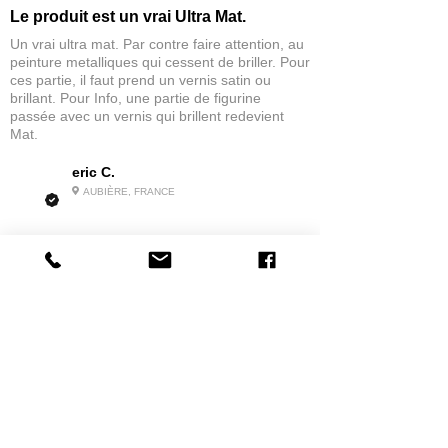
Le produit est un vrai Ultra Mat.
Un vrai ultra mat. Par contre faire attention, au
peinture metalliques qui cessent de briller. Pour
ces partie, il faut prend un vernis satin ou
brillant. Pour Info, une partie de figurine
passée avec un vernis qui brillent redevient
Mat.
eric C.
AUBIÈRE, FRANCE
5
★★★★★
IL Y A 1 MOIS
tres bonne
la possibilité de commander a la grappe
Produit:
Grappe - WARGAME ATLANTIC - Foot Knights (1150-
1320)
jean G.
MAISONS-ALFORT, J