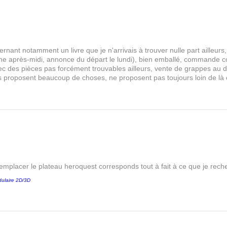
rnant notamment un livre que je n'arrivais à trouver nulle part aille
 après-midi, annonce du départ le lundi), bien emballé, commande comp
s avec des pièces pas forcément trouvables ailleurs, vente de grappes au
les proposent beaucoup de choses, ne proposent pas toujours loin de là
remplacer le plateau heroquest corresponds tout à fait à ce que je reche
ulaire 2D/3D