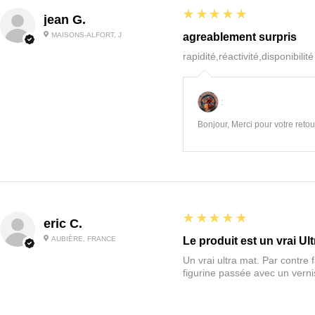
5
★★★★★
jean G.
MAISONS-ALFORT, J
agreablement surpris
rapidité,réactivité,disponibilit
:
Bonjour, Merci pour votre retour
5
★★★★★
eric C.
AUBIÈRE, FRANCE
Le produit est un vrai Ult
Un vrai ultra mat. Par contre f
figurine passée avec un vernis