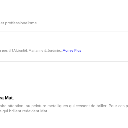
é et proffessionalisme
 positif ! A bientôt, Marianne & Jérémie...
Montre Plus
ra Mat.
aire attention, au peinture metalliques qui cessent de briller. Pour ces pa
 qui brillent redevient Mat.