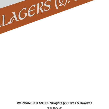
WARGAME ATLANTIC - Villagers (2): Elves & Dwarves
Aperçu rapide
Prix
38,50 €