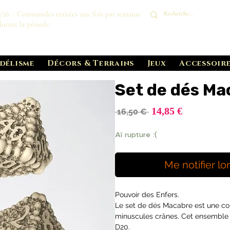
8/26 : Commandes traitées une fois par semaine
durant la période.
délisme
Décors & Terrains
Jeux
Accessoire
Set de dés Ma
Prix
14,85 €
Prix
 16,50 € 
promotionn
original
Aï rupture :(
Me notifier lo
Pouvoir des Enfers.
Le set de dés Macabre est une con
minuscules crânes. Cet ensemble de
D20.