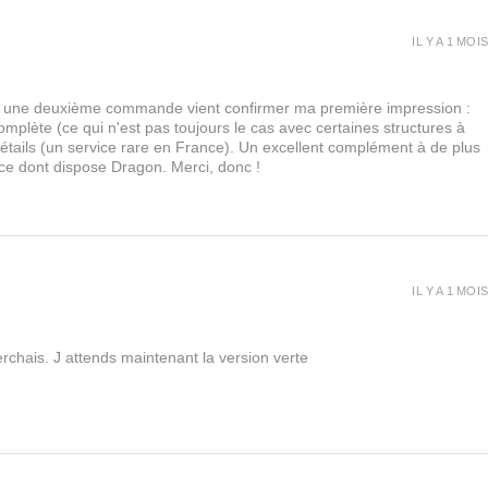
IL Y A 1 MOIS
urs, une deuxième commande vient confirmer ma première impression :
lète (ce qui n'est pas toujours le cas avec certaines structures à
 détails (un service rare en France). Un excellent complément à de plus
 ce dont dispose Dragon. Merci, donc !
IL Y A 1 MOIS
rchais. J attends maintenant la version verte