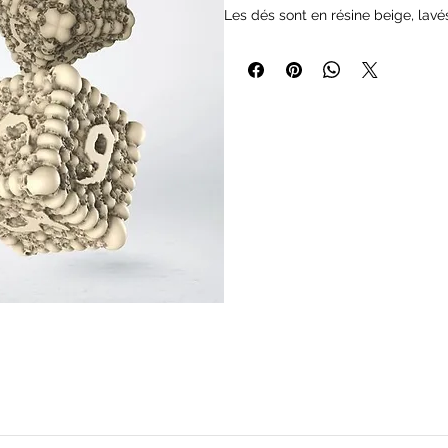
Les dés sont en résine beige, lavés
visibles, faciles à peindre si besoin