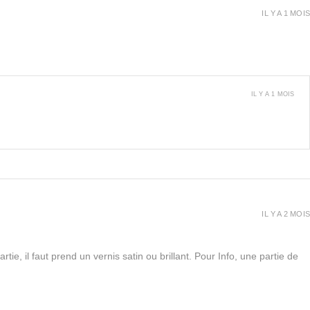
IL Y A 1 MOIS
IL Y A 1 MOIS
IL Y A 2 MOIS
rtie, il faut prend un vernis satin ou brillant. Pour Info, une partie de