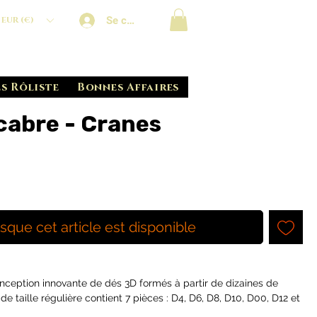
Se connecter
EUR (€)
s Rôliste
Bonnes Affaires
cabre - Cranes
el
rsque cet article est disponible
ception innovante de dés 3D formés à partir de dizaines de
 taille régulière contient 7 pièces : D4, D6, D8, D10, D00, D12 et