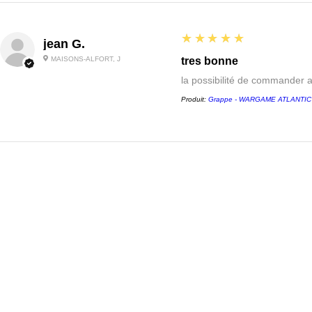
5
★★★★★
jean G.
MAISONS-ALFORT, J
tres bonne
la possibilité de commander 
Produit:
Grappe - WARGAME ATLANTIC - 