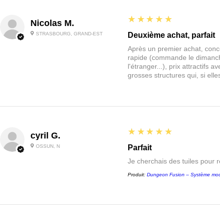
5
★★★★★
Nicolas M.
STRASBOURG, GRAND-EST
Deuxième achat, parfait
Après un premier achat, conce
rapide (commande le dimanche
l'étranger...), prix attractif
grosses structures qui, si el
5
★★★★★
cyril G.
OSSUN, N
Parfait
Je cherchais des tuiles pour 
Produit:
Dungeon Fusion – Système mod