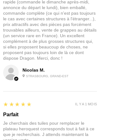
rapide (commande le dimanche après-midi,
annonce du départ le lundi), bien emballé,
commande complète (ce qui n'est pas toujours
le cas avec certaines structures à l'étranger...),
prix attractifs avec des pièces pas forcément
trouvables ailleurs, vente de grappes au détails
(un service rare en France). Un excellent
complément à de plus grosses structures qui,
si elles proposent beaucoup de choses, ne
proposent pas toujours loin de là ce dont
dispose Dragon. Merci, donc !
Nicolas M.
STRASBOURG, GRAND-EST
5
★★★★★
IL Y A 1 MOIS
Parfait
Je cherchais des tuiles pour remplacer le
plateau heroquest corresponds tout à fait à ce
que je recherchais. J attends maintenant la