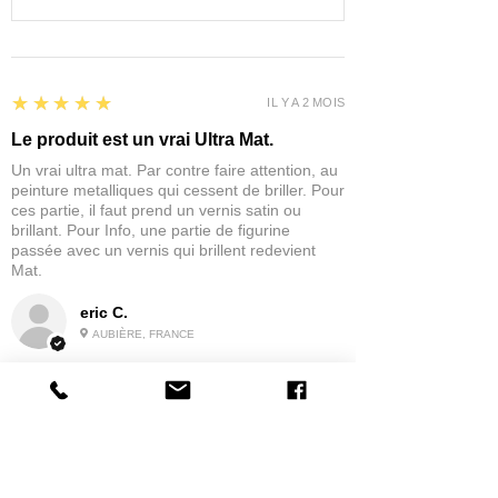
5
★★★★★
IL Y A 2 MOIS
Le produit est un vrai Ultra Mat.
Un vrai ultra mat. Par contre faire attention, au
peinture metalliques qui cessent de briller. Pour
ces partie, il faut prend un vernis satin ou
brillant. Pour Info, une partie de figurine
passée avec un vernis qui brillent redevient
Mat.
eric C.
AUBIÈRE, FRANCE
5
★★★★★
IL Y A 1 MOIS
tres bonne