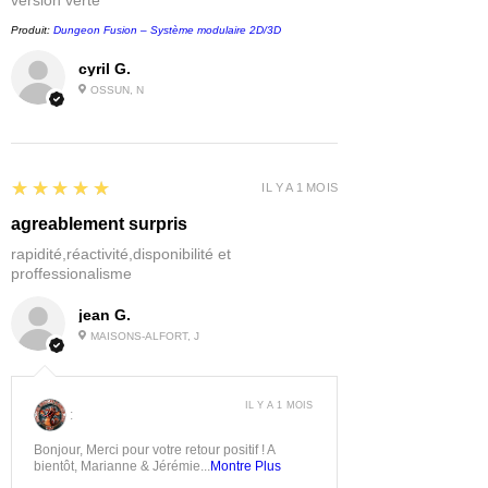
version verte
Produit:
Dungeon Fusion – Système modulaire 2D/3D
cyril G.
OSSUN, N
5
★★★★★
IL Y A 1 MOIS
agreablement surpris
rapidité,réactivité,disponibilité et
proffessionalisme
jean G.
MAISONS-ALFORT, J
IL Y A 1 MOIS
:
Bonjour, Merci pour votre retour positif ! A
bientôt, Marianne & Jérémie...
Montre Plus