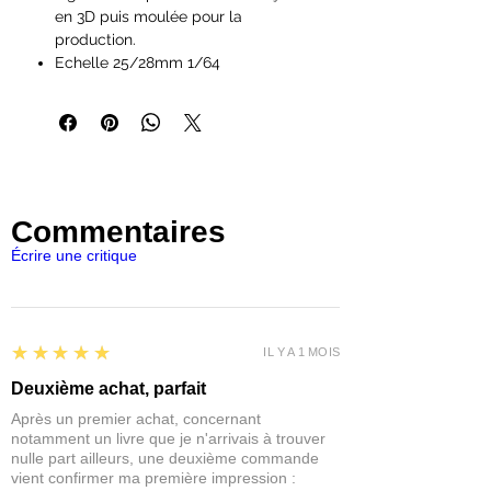
en 3D puis moulée pour la
production.
Echelle 25/28mm 1/64
Ideal pour les peintres débutants à
exérimentés et les hobyistes.
Figurines vendues non peintes et
pouvant necessitées de
l'assemblage.
Les figurines Reaper Miniatures sont
Commentaires
parfaites pour les jeux de rôles et de
plateaux du type Pathfinder,
Écrire une critique
Dungeons and Dragons, Dragon
Age, Castles and Crusades,
Hackmaster, Frostgrave, Savage
Worlds, Ranger Of The Shadow
5
★★★★★
IL Y A 1 MOIS
Deep...
IMPORTANT : Nos figurines ne sont
Deuxième achat, parfait
pas des jouets et ne conviennent
Après un premier achat, concernant
pas à un enfant de moins de 14 ans.
notamment un livre que je n'arrivais à trouver
nulle part ailleurs, une deuxième commande
vient confirmer ma première impression :