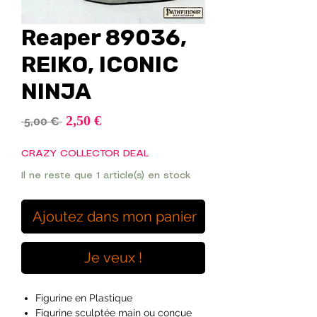
Reaper 89036,
REIKO, ICONIC
NINJA
Prix
2,50 €
Prix
 5,00 € 
promotionnel
original
CRAZY COLLECTOR DEAL
Il ne reste que 1 article(s) en stock
Ajoutez dans mon panier
Je veux !
Figurine en Plastique
Figurine sculptée main ou conçue