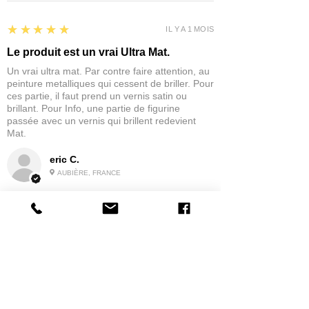
5
★★★★★
IL Y A 1 MOIS
Le produit est un vrai Ultra Mat.
Un vrai ultra mat. Par contre faire attention, au
peinture metalliques qui cessent de briller. Pour
ces partie, il faut prend un vernis satin ou
brillant. Pour Info, une partie de figurine
passée avec un vernis qui brillent redevient
Mat.
eric C.
AUBIÈRE, FRANCE
5
★★★★★
IL Y A 1 MOIS
tres bonne
la possibilité de commander a la grappe
Produit:
Grappe - WARGAME ATLANTIC - Foot Knights (1150-
1320)