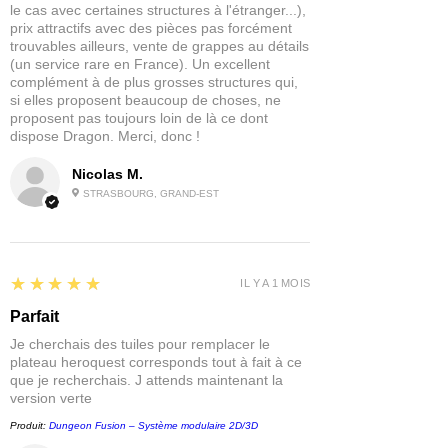
le cas avec certaines structures à l'étranger...),
prix attractifs avec des pièces pas forcément
trouvables ailleurs, vente de grappes au détails
(un service rare en France). Un excellent
complément à de plus grosses structures qui,
si elles proposent beaucoup de choses, ne
proposent pas toujours loin de là ce dont
dispose Dragon. Merci, donc !
Nicolas M.
STRASBOURG, GRAND-EST
5
★★★★★
IL Y A 1 MOIS
Parfait
Je cherchais des tuiles pour remplacer le
plateau heroquest corresponds tout à fait à ce
que je recherchais. J attends maintenant la
version verte
Produit:
Dungeon Fusion – Système modulaire 2D/3D