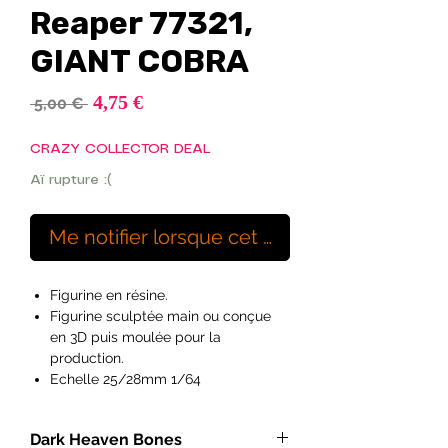
Reaper 77321,
GIANT COBRA
Prix
4,75 €
Prix
 5,00 € 
promotionnel
original
CRAZY COLLECTOR DEAL
Aï rupture :(
Me notifier lorsque cet article est disponibl
Figurine en résine.
Figurine sculptée main ou conçue
en 3D puis moulée pour la
production.
Echelle 25/28mm 1/64
Ideal pour les peintres débutants à
exérimentés et les hobyistes.
Dark Heaven Bones
Figurines vendues non peintes et