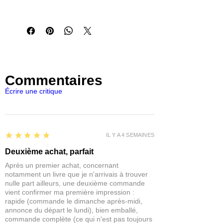
pouvant necessitées de
- Miniatures heroic fantasy à l'échelle
l'assemblage.
de 25 mm
Les figurines Reaper Miniatures sont
- Bases intégrales
parfaites pour les jeux de rôles et de
- Modèles en polymère non peints
plateaux du type Pathfinder,
- Durable et prêt à peindre dès la sortie
Dungeons and Dragons, Dragon
de l'emballage
Age, Castles and Crusades,
Commentaires
Hackmaster, Frostgrave, Savage
Écrire une critique
Worlds, Ranger Of The Shadow
Deep...
IMPORTANT : Nos figurines ne sont
pas des jouets et ne conviennent
pas à un enfant de moins de 14 ans.
5
★★★★★
IL Y A 4 SEMAINES
Deuxième achat, parfait
Après un premier achat, concernant
notamment un livre que je n'arrivais à trouver
nulle part ailleurs, une deuxième commande
vient confirmer ma première impression :
rapide (commande le dimanche après-midi,
annonce du départ le lundi), bien emballé,
commande complète (ce qui n'est pas toujours