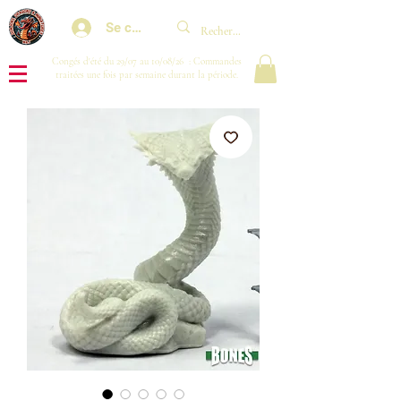
Se connecter
Congés d'été du 29/07 au 10/08/26 : Commandes
traitées une fois par semaine durant la période.