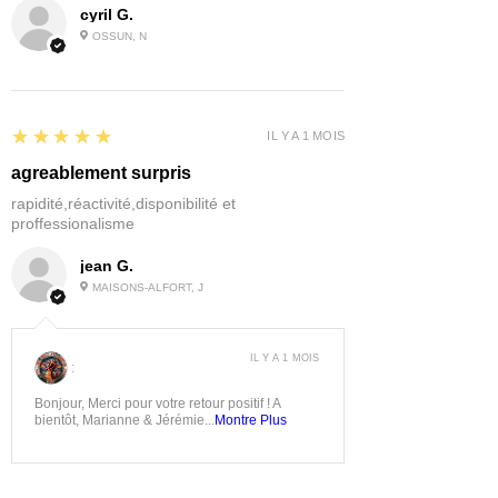
cyril G.
OSSUN, N
5
★★★★★
IL Y A 1 MOIS
agreablement surpris
rapidité,réactivité,disponibilité et
proffessionalisme
jean G.
MAISONS-ALFORT, J
IL Y A 1 MOIS
:
Bonjour, Merci pour votre retour positif ! A
bientôt, Marianne & Jérémie...
Montre Plus