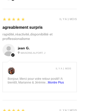
5
★★★★★
IL Y A 1 MOIS
agreablement surpris
rapidité,réactivité,disponibilité et
proffessionalisme
jean G.
MAISONS-ALFORT, J
IL Y A 1 MOIS
:
Bonjour, Merci pour votre retour positif ! A
bientôt, Marianne & Jérémie...
Montre Plus
5
★★★★★
IL Y A 1 MOIS