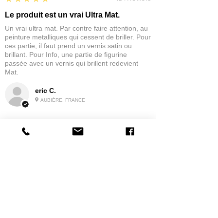
Le produit est un vrai Ultra Mat.
Un vrai ultra mat. Par contre faire attention, au
peinture metalliques qui cessent de briller. Pour
ces partie, il faut prend un vernis satin ou
brillant. Pour Info, une partie de figurine
passée avec un vernis qui brillent redevient
Mat.
eric C.
AUBIÈRE, FRANCE
5
★★★★★
IL Y A 1 MOIS
tres bonne
la possibilité de commander a la grappe
Produit:
Grappe - WARGAME ATLANTIC - Foot Knights (1150-
1320)
jean G.