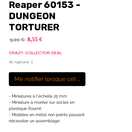
Reaper 60153 -
DUNGEON
TORTURER
Prix
8,55 €
Prix
 9,00 € 
promotionnel
original
CRAZY COLLECTOR DEAL
Aï rupture :(
Me notifier lorsque cet article est disponibl
- Miniatures à l'échelle 25 mm
- Miniature à monter sur socles en
plastique (fourni)
- Modèles en métal non peints pouvant
nécessiter un assemblage
- Sous licence officielle de Paizo