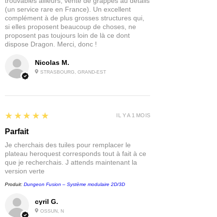
trouvables ailleurs, vente de grappes au détails
(un service rare en France). Un excellent
complément à de plus grosses structures qui,
si elles proposent beaucoup de choses, ne
proposent pas toujours loin de là ce dont
dispose Dragon. Merci, donc !
Nicolas M.
STRASBOURG, GRAND-EST
5
★★★★★
IL Y A 1 MOIS
Parfait
Je cherchais des tuiles pour remplacer le
plateau heroquest corresponds tout à fait à ce
que je recherchais. J attends maintenant la
version verte
Produit:
Dungeon Fusion – Système modulaire 2D/3D
cyril G.
OSSUN, N