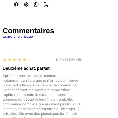
Publishing, mettant en vedette des
personnalités et des monstres uniques
du jeu de rôle Pathfinder
Commentaires
Écrire une critique
5
★★★★★
IL Y A 4 SEMAINES
Deuxième achat, parfait
Après un premier achat, concernant
notamment un livre que je n'arrivais à trouver
nulle part ailleurs, une deuxième commande
vient confirmer ma première impression :
rapide (commande le dimanche après-midi,
annonce du départ le lundi), bien emballé,
commande complète (ce qui n'est pas toujours
le cas avec certaines structures à l'étranger...),
prix attractifs avec des pièces pas forcément